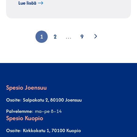
Lue lisää
Artikkelien
Seuraava
1
2
…
9
sivutus
Spesio Joensuu
Osoite
:
Salpakatu 2, 80100 Joensuu
Palvelemme
: ma–pe 8–14
Spesio Kuopio
Osoite
:
Kirkkokatu 1, 70100 Kuopio