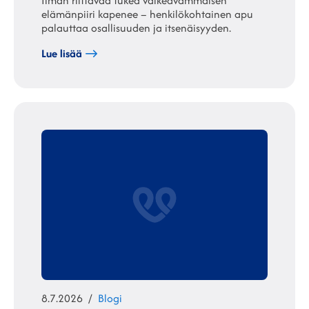
Ilman riittävää tukea vaikeavammaisen
elämänpiiri kapenee – henkilökohtainen apu
palauttaa osallisuuden ja itsenäisyyden.
Lue lisää
Julkaistu
Kategoriat
8.7.2026
Blogi