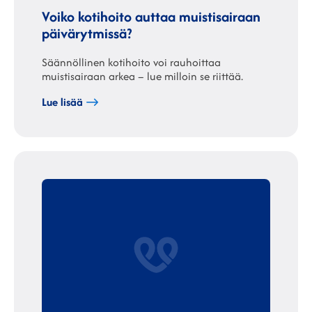
Voiko kotihoito auttaa muistisairaan
päivärytmissä?
Säännöllinen kotihoito voi rauhoittaa
muistisairaan arkea – lue milloin se riittää.
Lue lisää