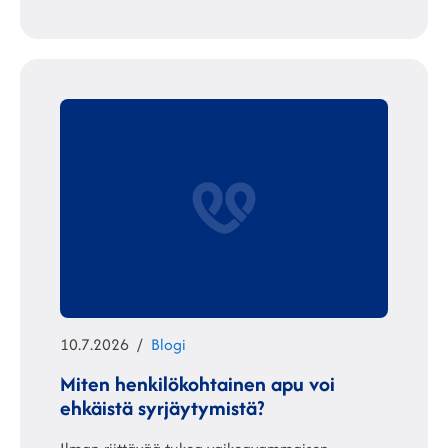
Julkaistu
Kategoriat
10.7.2026
Blogi
Miten henkilökohtainen apu voi
ehkäistä syrjäytymistä?