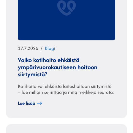
Julkaistu
Kategoriat
17.7.2026
Blogi
Voiko kotihoito ehkäistä
ympärivuorokautiseen hoitoon
siirtymistä?
Kotihoito voi ehkäistä laitoshoitoon siirtymistä
– lue milloin se riittää ja mitä merkkejä seurata.
Lue lisää