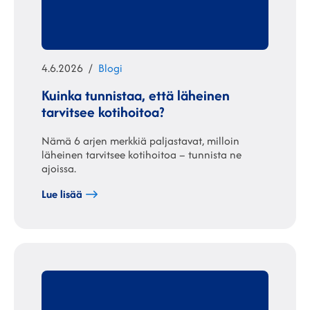
Julkaistu
Kategoriat
4.6.2026
Blogi
Kuinka tunnistaa, että läheinen
tarvitsee kotihoitoa?
Nämä 6 arjen merkkiä paljastavat, milloin
läheinen tarvitsee kotihoitoa – tunnista ne
ajoissa.
Lue lisää