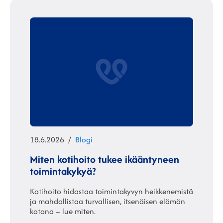
Julkaistu
Kategoriat
18.6.2026
Blogi
Miten kotihoito tukee ikääntyneen
toimintakykyä?
Kotihoito hidastaa toimintakyvyn heikkenemistä
ja mahdollistaa turvallisen, itsenäisen elämän
kotona – lue miten.