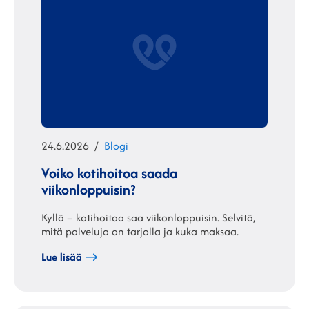
Julkaistu
Kategoriat
24.6.2026
Blogi
Voiko kotihoitoa saada
viikonloppuisin?
Kyllä – kotihoitoa saa viikonloppuisin. Selvitä,
mitä palveluja on tarjolla ja kuka maksaa.
Lue lisää