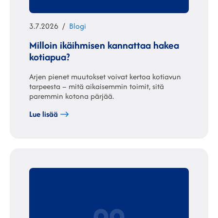
Julkaistu
Kategoriat
3.7.2026
Blogi
Milloin ikäihmisen kannattaa hakea
kotiapua?
Arjen pienet muutokset voivat kertoa kotiavun
tarpeesta – mitä aikaisemmin toimit, sitä
paremmin kotona pärjää.
Lue lisää