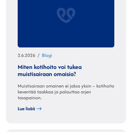
Julkaistu
Kategoriat
2.6.2026
Blogi
Miten kotihoito voi tukea
muistisairaan omaisia?
Muistisairaan omainen ei jaksa yksin – kotihoito
keventää taakkaa ja palauttaa arjen
tasapainon.
Lue lisää