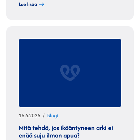
Lue lisää
Julkaistu
Kategoriat
16.6.2026
Blogi
Mitä tehdä, jos ikääntyneen arki ei
enää suju ilman apua?