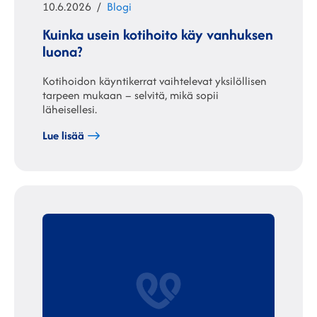
Julkaistu
Kategoriat
10.6.2026
Blogi
Kuinka usein kotihoito käy vanhuksen
luona?
Kotihoidon käyntikerrat vaihtelevat yksilöllisen
tarpeen mukaan – selvitä, mikä sopii
läheisellesi.
Lue lisää