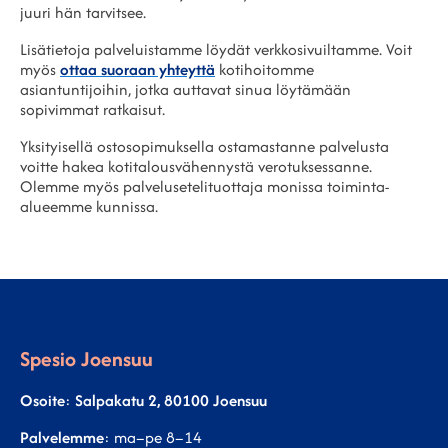
juuri hän tarvitsee.
Lisätietoja palveluistamme löydät verkkosivuiltamme. Voit
myös
ottaa suoraan yhteyttä
kotihoitomme
asiantuntijoihin, jotka auttavat sinua löytämään
sopivimmat ratkaisut.
Yksityisellä ostosopimuksella ostamastanne palvelusta
voitte hakea kotitalousvähennystä verotuksessanne.
Olemme myös palvelusetelituottaja monissa toiminta-
alueemme kunnissa.
Spesio Joensuu
Osoite
:
Salpakatu 2, 80100 Joensuu
Palvelemme
: ma–pe 8–14