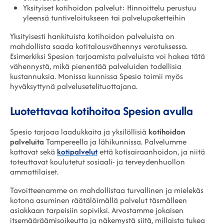
Yksityiset kotihoidon palvelut: Hinnoittelu perustuu
yleensä tuntiveloitukseen tai palvelupaketteihin
Yksityisesti hankituista kotihoidon palveluista on
mahdollista saada kotitalousvähennys verotuksessa.
Esimerkiksi Spesion tarjoamista palveluista voi hakea tätä
vähennystä, mikä pienentää palveluiden todellisia
kustannuksia. Monissa kunnissa Spesio toimii myös
hyväksyttynä palvelusetelituottajana.
Luotettavaa kotihoitoa Spesion avulla
Spesio tarjoaa laadukkaita ja yksilöllisiä
kotihoidon
palveluita
Tampereella ja lähikunnissa. Palvelumme
kattavat sekä
kotipalvelut
että kotisairaanhoidon, ja niitä
toteuttavat koulutetut sosiaali- ja terveydenhuollon
ammattilaiset.
Tavoitteenamme on mahdollistaa turvallinen ja mielekäs
kotona asuminen räätälöimällä palvelut täsmälleen
asiakkaan tarpeisiin sopiviksi. Arvostamme jokaisen
itsemääräämisoikeutta ja näkemystä siitä, millaista tukea