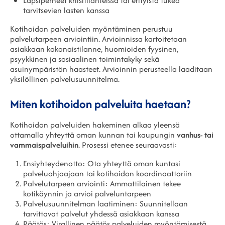
Lapsiperheet kriisitilanteissa tai erityistä tukea
tarvitsevien lasten kanssa
Kotihoidon palveluiden myöntäminen perustuu
palvelutarpeen arviointiin. Arvioinnissa kartoitetaan
asiakkaan kokonaistilanne, huomioiden fyysinen,
psyykkinen ja sosiaalinen toimintakyky sekä
asuinympäristön haasteet. Arvioinnin perusteella laaditaan
yksilöllinen palvelusuunnitelma.
Miten kotihoidon palveluita haetaan?
Kotihoidon palveluiden hakeminen alkaa yleensä
ottamalla yhteyttä oman kunnan tai kaupungin
vanhus- tai
vammaispalveluihin
. Prosessi etenee seuraavasti:
Ensiyhteydenotto: Ota yhteyttä oman kuntasi
palveluohjaajaan tai kotihoidon koordinaattoriin
Palvelutarpeen arviointi: Ammattilainen tekee
kotikäynnin ja arvioi palveluntarpeen
Palvelusuunnitelman laatiminen: Suunnitellaan
tarvittavat palvelut yhdessä asiakkaan kanssa
Päätös: Virallinen päätös palveluiden myöntämisestä