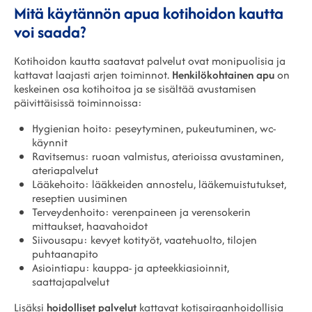
Mitä käytännön apua kotihoidon kautta
voi saada?
Kotihoidon kautta saatavat palvelut ovat monipuolisia ja
kattavat laajasti arjen toiminnot.
Henkilökohtainen apu
on
keskeinen osa kotihoitoa ja se sisältää avustamisen
päivittäisissä toiminnoissa:
Hygienian hoito: peseytyminen, pukeutuminen, wc-
käynnit
Ravitsemus: ruoan valmistus, aterioissa avustaminen,
ateriapalvelut
Lääkehoito: lääkkeiden annostelu, lääkemuistutukset,
reseptien uusiminen
Terveydenhoito: verenpaineen ja verensokerin
mittaukset, haavahoidot
Siivousapu: kevyet kotityöt, vaatehuolto, tilojen
puhtaanapito
Asiointiapu: kauppa- ja apteekkiasioinnit,
saattajapalvelut
Lisäksi
hoidolliset palvelut
kattavat kotisairaanhoidollisia