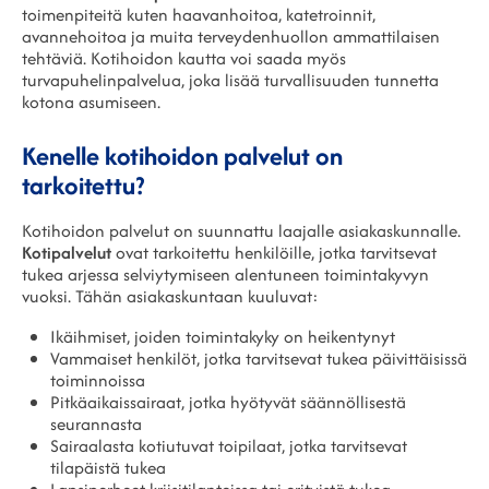
toimenpiteitä kuten haavanhoitoa, katetroinnit,
avannehoitoa ja muita terveydenhuollon ammattilaisen
tehtäviä. Kotihoidon kautta voi saada myös
turvapuhelinpalvelua, joka lisää turvallisuuden tunnetta
kotona asumiseen.
Kenelle kotihoidon palvelut on
tarkoitettu?
Kotihoidon palvelut on suunnattu laajalle asiakaskunnalle.
Kotipalvelut
ovat tarkoitettu henkilöille, jotka tarvitsevat
tukea arjessa selviytymiseen alentuneen toimintakyvyn
vuoksi. Tähän asiakaskuntaan kuuluvat:
Ikäihmiset, joiden toimintakyky on heikentynyt
Vammaiset henkilöt, jotka tarvitsevat tukea päivittäisissä
toiminnoissa
Pitkäaikaissairaat, jotka hyötyvät säännöllisestä
seurannasta
Sairaalasta kotiutuvat toipilaat, jotka tarvitsevat
tilapäistä tukea