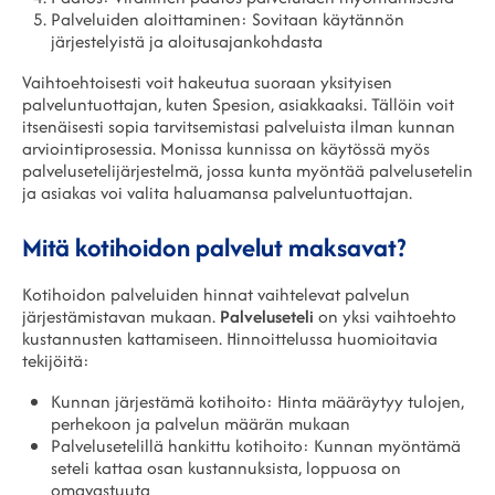
Palveluiden aloittaminen: Sovitaan käytännön
järjestelyistä ja aloitusajankohdasta
Vaihtoehtoisesti voit hakeutua suoraan yksityisen
palveluntuottajan, kuten Spesion, asiakkaaksi. Tällöin voit
itsenäisesti sopia tarvitsemistasi palveluista ilman kunnan
arviointiprosessia. Monissa kunnissa on käytössä myös
palvelusetelijärjestelmä, jossa kunta myöntää palvelusetelin
ja asiakas voi valita haluamansa palveluntuottajan.
Mitä kotihoidon palvelut maksavat?
Kotihoidon palveluiden hinnat vaihtelevat palvelun
järjestämistavan mukaan.
Palveluseteli
on yksi vaihtoehto
kustannusten kattamiseen. Hinnoittelussa huomioitavia
tekijöitä:
Kunnan järjestämä kotihoito: Hinta määräytyy tulojen,
perhekoon ja palvelun määrän mukaan
Palvelusetelillä hankittu kotihoito: Kunnan myöntämä
seteli kattaa osan kustannuksista, loppuosa on
omavastuuta