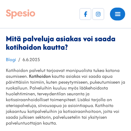
Facebook
Instagram
(F)
Mitä palveluja asiakas voi saada
kotihoidon kautta?
Kategoriat
Julkaistu
Blogi
6.6.2025
Kotihoidon palvelut tarjoavat monipuolista tukea kotona
asumiseen.
Kotihoidon
kautta asiakas voi saada apua
päivittäisiin toimiin, kuten peseytymiseen, pukeutumiseen ja
ruokailuun. Palveluihin kuuluu myös lääkehoidosta
huolehtiminen, terveydentilan seuranta ja
kotisairaanhoidolliset toimenpiteet. Lisäksi tarjolla on
ateriapalveluja, siivousapua ja asiointiapua. Kotihoito
jakaantuu kotipalveluihin ja kotisairaanhoitoon, joita voi
saada julkisen sektorin, palvelusetelin tai yksityisen
palveluntuottajan kautta.