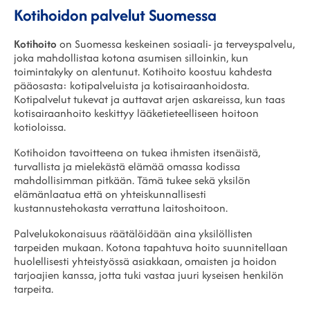
Kotihoidon palvelut Suomessa
Kotihoito
on Suomessa keskeinen sosiaali- ja terveyspalvelu,
joka mahdollistaa kotona asumisen silloinkin, kun
toimintakyky on alentunut. Kotihoito koostuu kahdesta
pääosasta: kotipalveluista ja kotisairaanhoidosta.
Kotipalvelut tukevat ja auttavat arjen askareissa, kun taas
kotisairaanhoito keskittyy lääketieteelliseen hoitoon
kotioloissa.
Kotihoidon tavoitteena on tukea ihmisten itsenäistä,
turvallista ja mielekästä elämää omassa kodissa
mahdollisimman pitkään. Tämä tukee sekä yksilön
elämänlaatua että on yhteiskunnallisesti
kustannustehokasta verrattuna laitoshoitoon.
Palvelukokonaisuus räätälöidään aina yksilöllisten
tarpeiden mukaan. Kotona tapahtuva hoito suunnitellaan
huolellisesti yhteistyössä asiakkaan, omaisten ja hoidon
tarjoajien kanssa, jotta tuki vastaa juuri kyseisen henkilön
tarpeita.