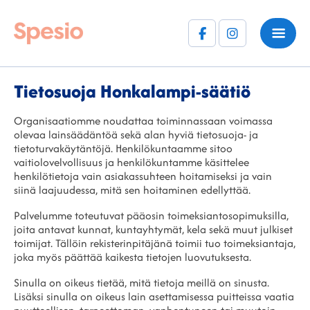
Facebook
Instagram
(F)
Tietosuoja Honkalampi-säätiö
Organisaatiomme noudattaa toiminnassaan voimassa
olevaa lainsäädäntöä sekä alan hyviä tietosuoja- ja
tietoturvakäytäntöjä. Henkilökuntaamme sitoo
vaitiolovelvollisuus ja henkilökuntamme käsittelee
henkilötietoja vain asiakassuhteen hoitamiseksi ja vain
siinä laajuudessa, mitä sen hoitaminen edellyttää.
Palvelumme toteutuvat pääosin toimeksiantosopimuksilla,
joita antavat kunnat, kuntayhtymät, kela sekä muut julkiset
toimijat. Tällöin rekisterinpitäjänä toimii tuo toimeksiantaja,
joka myös päättää kaikesta tietojen luovutuksesta.
Sinulla on oikeus tietää, mitä tietoja meillä on sinusta.
Lisäksi sinulla on oikeus lain asettamisessa puitteissa vaatia