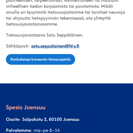
puutteellisen, tarpeettoman, vanhentuneen tai muutoin
virheellisen tiedon korjaamista tai poistamista. Mikäli
sinulla on kysymistä tietosuojastamme tai tarvitset neuvoja
tai ohjausta tietopyynnön tekemisessä, ota yhteyttä
tietosuojavastaavaamme.
Tietosuojavastaava Satu Seppäläinen.
Sähköposti:
satu.seppalainen@hl-s.fi
Honkalampi-konsernin tietosuojainfo
Spesio Joensuu
Osoite
:
Salpakatu 2, 80100 Joensuu
Palvelemme
: ma–pe 8–14