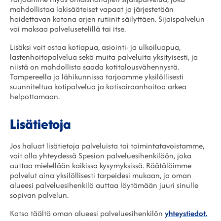
mahdollistaa lakisääteiset vapaat ja järjestetään
hoidettavan kotona arjen rutiinit säilyttäen. Sijaispalvelun
voi maksaa palvelusetelillä tai itse.
Lisäksi voit ostaa kotiapua, asiointi- ja ulkoiluapua,
lastenhoitopalvelua sekä muita palveluita yksityisesti, ja
niistä on mahdollista saada kotitalousvähennystä.
Tampereella ja lähikunnissa tarjoamme yksilöllisesti
suunniteltua kotipalvelua ja kotisairaanhoitoa arkea
helpottamaan.
Lisätietoja
Jos haluat lisätietoja palveluista tai toimintatavoistamme,
voit olla yhteydessä Spesion palveluesihenkilöön, joka
auttaa mielellään kaikissa kysymyksissä. Räätälöimme
palvelut aina yksilöllisesti tarpeidesi mukaan, ja oman
alueesi palveluesihenkilö auttaa löytämään juuri sinulle
sopivan palvelun.
Katso täältä oman alueesi palveluesihenkilön
yhteystiedot.