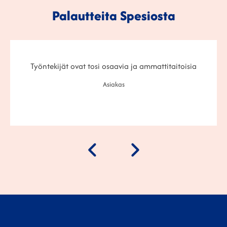
Palautteita Spesiosta
sia
Hyviä, mukavia, ammattitaitoisia työntekijöitä. Hy
perehdytetty aina ennen tuloa. Lämmin kiitos.
Asiakas