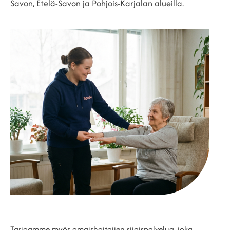
Savon, Etelä-Savon ja Pohjois-Karjalan alueilla.
Tarjoamme myös omaishoitajien sijaispalvelua, joka