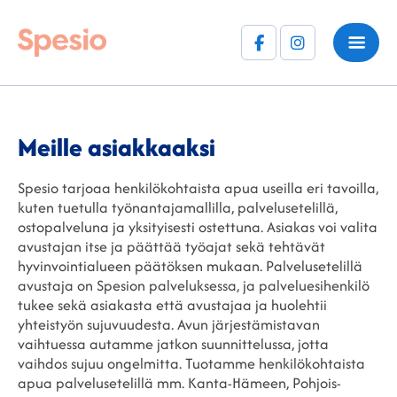
Facebook
Instagram
(F)
Meille asiakkaaksi
Spesio tarjoaa henkilökohtaista apua useilla eri tavoilla,
kuten tuetulla työnantajamallilla, palvelusetelillä,
ostopalveluna ja yksityisesti ostettuna. Asiakas voi valita
avustajan itse ja päättää työajat sekä tehtävät
hyvinvointialueen päätöksen mukaan. Palvelusetelillä
avustaja on Spesion palveluksessa, ja palveluesihenkilö
tukee sekä asiakasta että avustajaa ja huolehtii
yhteistyön sujuvuudesta. Avun järjestämistavan
vaihtuessa autamme jatkon suunnittelussa, jotta
vaihdos sujuu ongelmitta. Tuotamme henkilökohtaista
apua palvelusetelillä mm. Kanta-Hämeen, Pohjois-