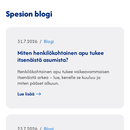
Spesion blogi
Julkaistu
Kategoriat
31.7.2026
Blogi
Miten henkilökohtainen apu tukee
itsenäistä asumista?
Henkilökohtainen apu tukee vaikeavammaisen
itsenäistä arkea – lue, kenelle se kuuluu ja
miten pääset alkuun.
Lue lisää
Julkaistu
Kategoriat
23.7.2026
Blogi