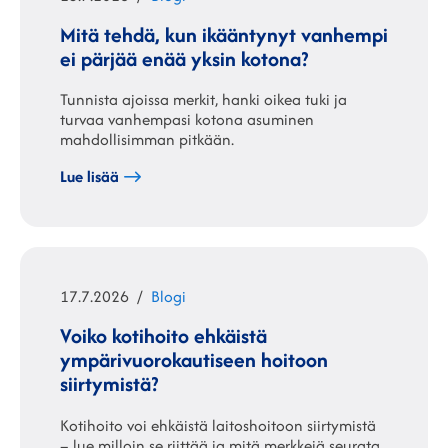
Mitä tehdä, kun ikääntynyt vanhempi
ei pärjää enää yksin kotona?
Tunnista ajoissa merkit, hanki oikea tuki ja
turvaa vanhempasi kotona asuminen
mahdollisimman pitkään.
Lue lisää
Julkaistu
Kategoriat
17.7.2026
Blogi
Voiko kotihoito ehkäistä
ympärivuorokautiseen hoitoon
siirtymistä?
Kotihoito voi ehkäistä laitoshoitoon siirtymistä
– lue milloin se riittää ja mitä merkkejä seurata.