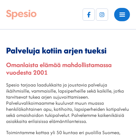
Facebook
Instagram
(F)
Palveluja kotiin arjen tueksi
Omanlaista elämää mahdollistamassa
vuodesta 2001
Spesio tarjoaa laadukkaita ja joustavia palveluja
ikäihmisille, vammaisille, lapsiperheille sekä kaikille, jotka
tarvitsevat tukea arjen sujuvoittamiseen.
Palveluvalikoimaamme kuuluvat muun muassa
henkilökohtainen apu, kotihoito, lapsiperheiden kotipalvelu
sekä omaishoidon tukipalvelut. Palvelemme kaikenikäisiä
asiakkaita erilaisissa elämäntilanteissa.
Toimintamme kattaa yli 50 kuntaa eri puolilla Suomea,