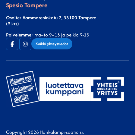
Spesio Tampere
Osoite
:
Hammareninkatu 7, 33100 Tampere
(2.krs)
Palvelemme
: ma–to 9–15 ja pe klo 9-13
Facebook
Instagram
Kaikki yhteystiedot
(F)
Copyright 2026 Honkalampi-säätiö sr.