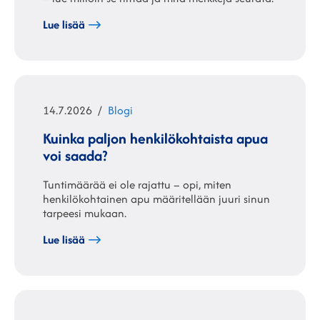
Lue lisää
Julkaistu
Kategoriat
14.7.2026
Blogi
Kuinka paljon henkilökohtaista apua
voi saada?
Tuntimäärää ei ole rajattu – opi, miten
henkilökohtainen apu määritellään juuri sinun
tarpeesi mukaan.
Lue lisää