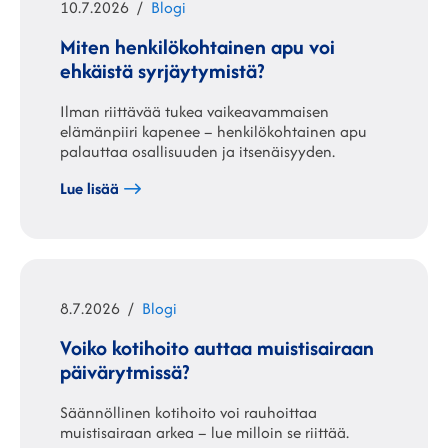
Julkaistu
Kategoriat
10.7.2026
Blogi
Miten henkilökohtainen apu voi
ehkäistä syrjäytymistä?
Ilman riittävää tukea vaikeavammaisen
elämänpiiri kapenee – henkilökohtainen apu
palauttaa osallisuuden ja itsenäisyyden.
Lue lisää
Julkaistu
Kategoriat
8.7.2026
Blogi
Voiko kotihoito auttaa muistisairaan
päivärytmissä?
Säännöllinen kotihoito voi rauhoittaa
muistisairaan arkea – lue milloin se riittää.