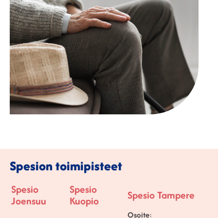
Spesion toimipisteet
Spesio
Spesio
Spesio Tampere
Joensuu
Kuopio
Osoite
: