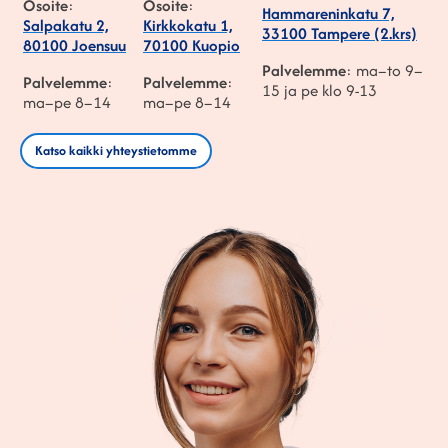
Osoite
:
Osoite
:
Hammareninkatu 7,
Salpakatu 2,
Kirkkokatu 1,
33100 Tampere (2.krs)
80100 Joensuu
70100 Kuopio
Palvelemme
: ma–to 9–
Palvelemme
:
Palvelemme
:
15 ja pe klo 9-13
ma–pe 8–14
ma–pe 8–14
Katso kaikki yhteystietomme