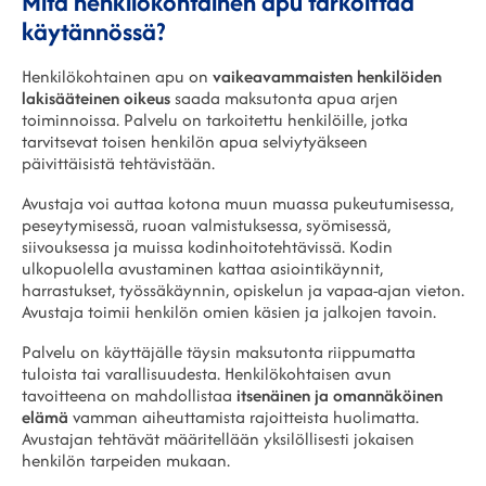
Mitä henkilökohtainen apu tarkoittaa
käytännössä?
Henkilökohtainen apu on
vaikeavammaisten henkilöiden
lakisääteinen oikeus
saada maksutonta apua arjen
toiminnoissa. Palvelu on tarkoitettu henkilöille, jotka
tarvitsevat toisen henkilön apua selviytyäkseen
päivittäisistä tehtävistään.
Avustaja voi auttaa kotona muun muassa pukeutumisessa,
peseytymisessä, ruoan valmistuksessa, syömisessä,
siivouksessa ja muissa kodinhoitotehtävissä. Kodin
ulkopuolella avustaminen kattaa asiointikäynnit,
harrastukset, työssäkäynnin, opiskelun ja vapaa-ajan vieton.
Avustaja toimii henkilön omien käsien ja jalkojen tavoin.
Palvelu on käyttäjälle täysin maksutonta riippumatta
tuloista tai varallisuudesta. Henkilökohtaisen avun
tavoitteena on mahdollistaa
itsenäinen ja omannäköinen
elämä
vamman aiheuttamista rajoitteista huolimatta.
Avustajan tehtävät määritellään yksilöllisesti jokaisen
henkilön tarpeiden mukaan.