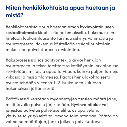
Miten henkilökohtaista apua haetaan ja
mistä?
Henkilökohtaista apua haetaan
oman hyvinvointialueen
sosiaalitoimesta
kirjallisella hakemuksella. Hakemukseen
liitetään lääkärinlausunto tai muu selvitys vammasta ja
avuntarpeesta. Hakemus käsitellään sosiaalihuoltolain
mukaisena palvelutarpeen arviointina.
Hakuprosessissa sosiaalityöntekijä arvioi henkilön
avuntarpeen ja tekee tarvittaessa kotikäynnin. Arvioinnissa
selvitetään, millaista apua tarvitaan, kuinka paljon tunteja
viikossa ja missä tilanteissa. Päätös henkilökohtaisesta
avusta tehdään yleensä 1–3 kuukauden kuluessa
hakemuksen jättämisestä.
Päätöksessä kerrotaan myönnettyjen tuntien määrä ja se,
millä tavalla palvelu järjestetään.
Hyvinvointialue voi
järjestää palvelun
palvelusetelillä, ostopalveluna
yksityiseltä yritykseltä tai omana toimintanaan. Päätös on
voimassa määräajan, jonka jälkeen palveluntarve