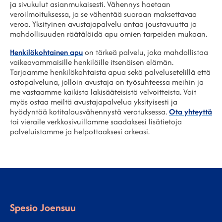
ja sivukulut asianmukaisesti. Vähennys haetaan
veroilmoituksessa, ja se vähentää suoraan maksettavaa
veroa. Yksityinen avustajapalvelu antaa joustavuutta ja
mahdollisuuden räätälöidä apu omien tarpeiden mukaan.
Henkilökohtainen apu
on tärkeä palvelu, joka mahdollistaa
vaikeavammaisille henkilöille itsenäisen elämän.
Tarjoamme henkilökohtaista apua sekä palvelusetelillä että
ostopalveluna, jolloin avustaja on työsuhteessa meihin ja
me vastaamme kaikista lakisääteisistä velvoitteista. Voit
myös ostaa meiltä avustajapalvelua yksityisesti ja
hyödyntää kotitalousvähennystä verotuksessa.
Ota yhteyttä
tai vieraile verkkosivuillamme saadaksesi lisätietoja
palveluistamme ja helpottaaksesi arkeasi.
Spesio Joensuu