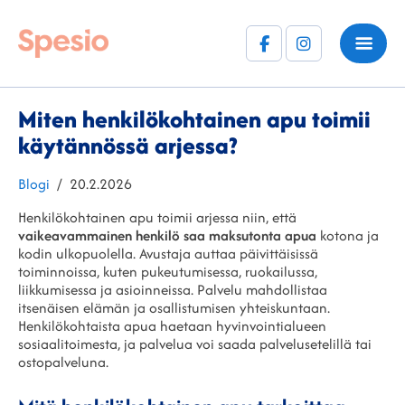
Facebook
Instagram
(F)
Miten henkilökohtainen apu toimii
käytännössä arjessa?
Kategoriat
Julkaistu
Blogi
20.2.2026
Henkilökohtainen apu toimii arjessa niin, että
vaikeavammainen henkilö saa maksutonta apua
kotona ja
kodin ulkopuolella. Avustaja auttaa päivittäisissä
toiminnoissa, kuten pukeutumisessa, ruokailussa,
liikkumisessa ja asioinneissa. Palvelu mahdollistaa
itsenäisen elämän ja osallistumisen yhteiskuntaan.
Henkilökohtaista apua haetaan hyvinvointialueen
sosiaalitoimesta, ja palvelua voi saada palvelusetelillä tai
ostopalveluna.