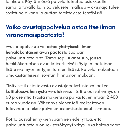
lainkaan. Käytännössä palvelu toteutuu asiakkaalle
samalla tavalla kuin palvelusetelimallissa – avustaja tulee
sovittuna aikana ja auttaa tarvittavissa tehtävissä.
Voiko avustajapalvelua ostaa itse ilman
viranomaispäätöstä?
Avustajapalvelua voi
ostaa yksityisesti ilman
henkilökohtaisen avun päätöstä
suoraan
palveluntuottajalta. Tämä sopii tilanteisiin, joissa
henkilökohtaisen avun kriteerit eivät täyty tai halutaan
lisätukea myönnettyjen tuntien lisäksi. Palvelu maksetaan
omakustanteisesti sovitun hinnaston mukaan.
Yksityisesti ostettavasta avustajapalvelusta voi hakea
kotitalousvähennystä verotuksessa
. Kotitalousvähennys on
60 prosenttia työstä maksetusta palkasta, enintään 2 400
euroa vuodessa. Vähennys pienentää maksettavaa
tuloveroa ja tekee palvelun ostamisesta edullisempaa.
Kotitalousvähennyksen saaminen edellyttää, että
palveluntuottaja on rekisteröitynyt yritys, joka hoitaa verot