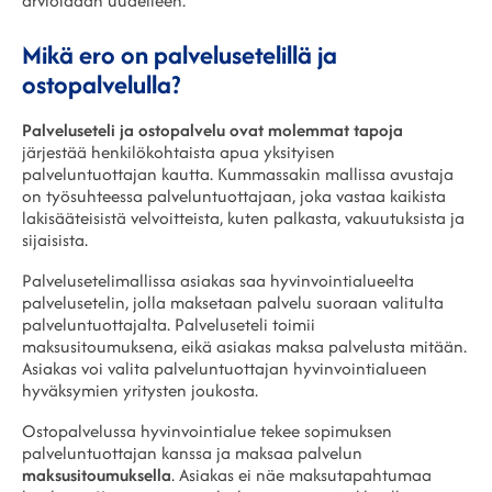
arvioidaan uudelleen.
Mikä ero on palvelusetelillä ja
ostopalvelulla?
Palveluseteli ja ostopalvelu ovat molemmat tapoja
järjestää henkilökohtaista apua yksityisen
palveluntuottajan kautta. Kummassakin mallissa avustaja
on työsuhteessa palveluntuottajaan, joka vastaa kaikista
lakisääteisistä velvoitteista, kuten palkasta, vakuutuksista ja
sijaisista.
Palvelusetelimallissa asiakas saa hyvinvointialueelta
palvelusetelin, jolla maksetaan palvelu suoraan valitulta
palveluntuottajalta. Palveluseteli toimii
maksusitoumuksena, eikä asiakas maksa palvelusta mitään.
Asiakas voi valita palveluntuottajan hyvinvointialueen
hyväksymien yritysten joukosta.
Ostopalvelussa hyvinvointialue tekee sopimuksen
palveluntuottajan kanssa ja maksaa palvelun
maksusitoumuksella
. Asiakas ei näe maksutapahtumaa