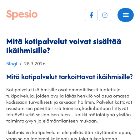
Facebook
Instagram
(F)
Mitä kotipalvelut voivat sisältää
ikäihmisille?
Kategoriat
Julkaistu
Blogi
28.3.2026
Mitä kotipalvelut tarkoittavat ikäihmisille?
Kotipalvelut ikäihmisille ovat ammatillisesti tuotettuja
tukipalveluja, joiden avulla iäkäs henkilö voi asua omassa
kodissaan turvallisesti ja arkeaan halliten. Palvelut kattavat
avustamisen päivittäisissä toimissa, kodinhoitoon liittyvät
tehtävät sekä sosiaalisen tuen – kaikki räätälöitynä yksilön
toimintakyvyn ja elämäntilanteen mukaan.
Ikäihmisten kotipalvelu ei ole pelkästään käytännön apua,
vaan se on laajempi kokonaisuus, joka tukee kotona