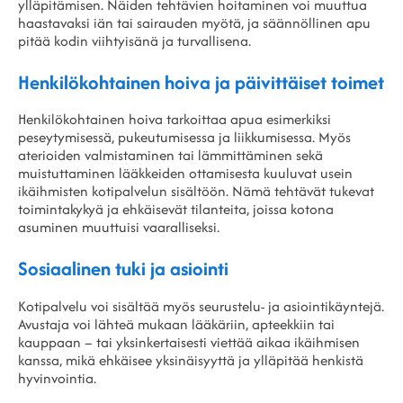
ylläpitämisen. Näiden tehtävien hoitaminen voi muuttua
haastavaksi iän tai sairauden myötä, ja säännöllinen apu
pitää kodin viihtyisänä ja turvallisena.
Henkilökohtainen hoiva ja päivittäiset toimet
Henkilökohtainen hoiva tarkoittaa apua esimerkiksi
peseytymisessä, pukeutumisessa ja liikkumisessa. Myös
aterioiden valmistaminen tai lämmittäminen sekä
muistuttaminen lääkkeiden ottamisesta kuuluvat usein
ikäihmisten kotipalvelun sisältöön. Nämä tehtävät tukevat
toimintakykyä ja ehkäisevät tilanteita, joissa kotona
asuminen muuttuisi vaaralliseksi.
Sosiaalinen tuki ja asiointi
Kotipalvelu voi sisältää myös seurustelu- ja asiointikäyntejä.
Avustaja voi lähteä mukaan lääkäriin, apteekkiin tai
kauppaan – tai yksinkertaisesti viettää aikaa ikäihmisen
kanssa, mikä ehkäisee yksinäisyyttä ja ylläpitää henkistä
hyvinvointia.