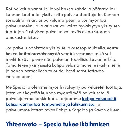
Kotipalvelua vanhuksille voi hakea kahdella päätavalla:
kunnan kautta tai yksityiseltä palveluntuottajalta. Kunnan
sosiaalitoimi arvioi palveluntarpeen ja voi myöntää
palvelusetelin, jolla asiakas voi valita hyväksytyn yksityisen
tuottajan. Yksityisen palvelun voi myös ostaa suoraan
omakustanteisesti.
Jos palvelu hankitaan yksityisellä ostosopimuksella,
voitte
hakea kotitalousvähennystä verotuksessanne
, mikä voi
merkittävästi pienentää palvelun todellisia kustannuksia.
Tämä tekee yksityisestä kotipalvelusta monelle ikäihmiselle
ja hänen perheelleen taloudellisesti saavutettavan
vaihtoehdon.
Me Spesiolla olemme myös hyväksytty
palvelusetelituottaja
,
joten voit käyttää kunnan myöntämää palveluseteliä
palvelujemme hankintaan. Tarjoamme
kotipalvelua sekä
kotisairaanhoitoa Tampereella ja lähikunnissa
, ja
palvelumme kattaa myös Pohjois-Karjalan ja Savon alueet.
Yhteenveto – Spesio tukee ikäihmisen