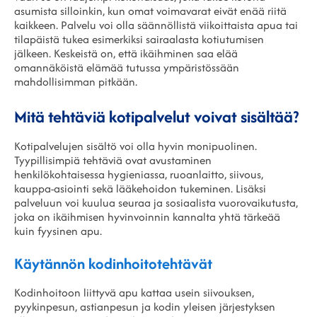
asumista silloinkin, kun omat voimavarat eivät enää riitä
kaikkeen. Palvelu voi olla säännöllistä viikoittaista apua tai
tilapäistä tukea esimerkiksi sairaalasta kotiutumisen
jälkeen. Keskeistä on, että ikäihminen saa elää
omannäköistä elämää tutussa ympäristössään
mahdollisimman pitkään.
Mitä tehtäviä kotipalvelut voivat sisältää?
Kotipalvelujen sisältö voi olla hyvin monipuolinen.
Tyypillisimpiä tehtäviä ovat avustaminen
henkilökohtaisessa hygieniassa, ruoanlaitto, siivous,
kauppa-asiointi sekä lääkehoidon tukeminen. Lisäksi
palveluun voi kuulua seuraa ja sosiaalista vuorovaikutusta,
joka on ikäihmisen hyvinvoinnin kannalta yhtä tärkeää
kuin fyysinen apu.
Käytännön kodinhoitotehtävät
Kodinhoitoon liittyvä apu kattaa usein siivouksen,
pyykinpesun, astianpesun ja kodin yleisen järjestyksen