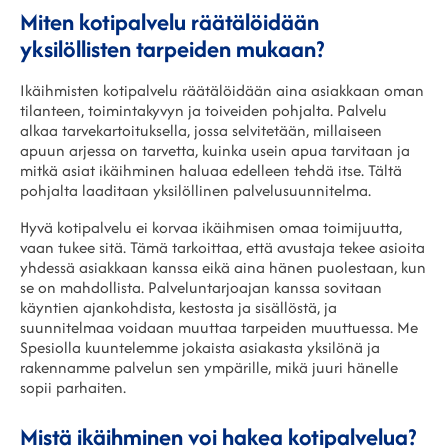
Miten kotipalvelu räätälöidään
yksilöllisten tarpeiden mukaan?
Ikäihmisten kotipalvelu räätälöidään aina asiakkaan oman
tilanteen, toimintakyvyn ja toiveiden pohjalta. Palvelu
alkaa tarvekartoituksella, jossa selvitetään, millaiseen
apuun arjessa on tarvetta, kuinka usein apua tarvitaan ja
mitkä asiat ikäihminen haluaa edelleen tehdä itse. Tältä
pohjalta laaditaan yksilöllinen palvelusuunnitelma.
Hyvä kotipalvelu ei korvaa ikäihmisen omaa toimijuutta,
vaan tukee sitä. Tämä tarkoittaa, että avustaja tekee asioita
yhdessä
asiakkaan kanssa eikä aina hänen puolestaan, kun
se on mahdollista. Palveluntarjoajan kanssa sovitaan
käyntien ajankohdista, kestosta ja sisällöstä, ja
suunnitelmaa voidaan muuttaa tarpeiden muuttuessa. Me
Spesiolla kuuntelemme jokaista asiakasta yksilönä ja
rakennamme palvelun sen ympärille, mikä juuri hänelle
sopii parhaiten.
Mistä ikäihminen voi hakea kotipalvelua?