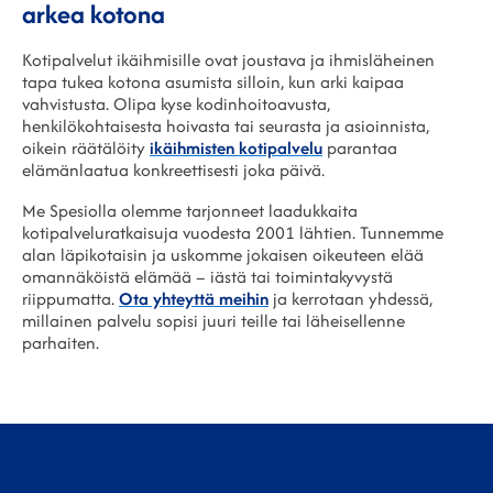
arkea kotona
Kotipalvelut ikäihmisille ovat joustava ja ihmisläheinen
tapa tukea kotona asumista silloin, kun arki kaipaa
vahvistusta. Olipa kyse kodinhoitoavusta,
henkilökohtaisesta hoivasta tai seurasta ja asioinnista,
oikein räätälöity
ikäihmisten kotipalvelu
parantaa
elämänlaatua konkreettisesti joka päivä.
Me Spesiolla olemme tarjonneet laadukkaita
kotipalveluratkaisuja vuodesta 2001 lähtien. Tunnemme
alan läpikotaisin ja uskomme jokaisen oikeuteen elää
omannäköistä elämää – iästä tai toimintakyvystä
riippumatta.
Ota yhteyttä meihin
ja kerrotaan yhdessä,
millainen palvelu sopisi juuri teille tai läheisellenne
parhaiten.