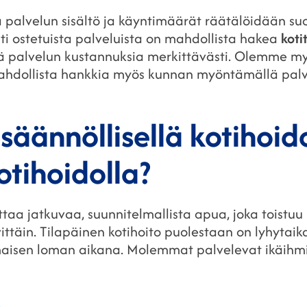
sa palvelun sisältö ja käyntimäärät räätälöidään s
ti ostetuista palveluista on mahdollista hakea
koti
ä palvelun kustannuksia merkittävästi. Olemme myö
ahdollista hankkia myös kunnan myöntämällä palve
säännöllisellä kotihoido
kotihoidolla?
ttaa jatkuvaa, suunnitelmallista apua, joka toistuu
ivittäin. Tilapäinen kotihoito puolestaan on lyhytaik
maisen loman aikana. Molemmat palvelevat ikäihmis