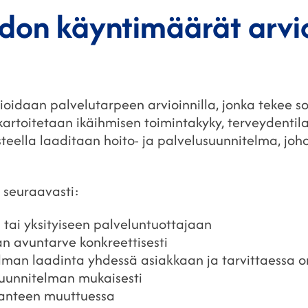
idon käyntimäärät arvi
oidaan palvelutarpeen arvioinnilla, jonka tekee sos
kartoitetaan ikäihmisen toimintakyky, terveydentila
steella laaditaan hoito- ja palvelusuunnitelma, joho
 seuraavasti:
 tai yksityiseen palveluntuottajaan
aan avuntarve konkreettisesti
elman laadinta yhdessä asiakkaan ja tarvittaessa 
 suunnitelman mukaisesti
ilanteen muuttuessa