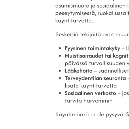
asumismuoto ja sosiaalinen t
peseytymisessä, ruokailussa 
käyntitarvetta.
Keskeisiä tekijöitä ovat mu
Fyysinen toimintakyky
– l
Muistisairaudet tai kognit
päivässä turvallisuuden 
Lääkehoito
– säännölliset
Terveydentilan seuranta
–
lisätä käyntitarvetta
Sosiaalinen verkosto
– jos
tarvita harvemmin
Käyntimäärä ei ole pysyvä. S