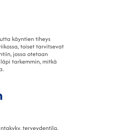
utta käyntien tiheys
ikossa, toiset tarvitsevat
tiin, jossa otetaan
 läpi tarkemmin, mitkä
a.
n
ntakyky, terveydentila,