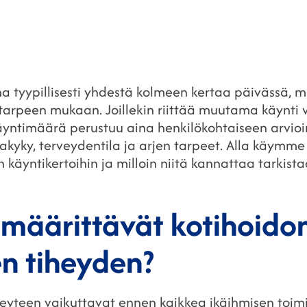
a tyypillisesti yhdestä kolmeen kertaa päivässä, m
utarpeen mukaan. Joillekin riittää muutama käynti vi
Käyntimäärä perustuu aina henkilökohtaiseen arvioin
kyky, terveydentila ja arjen tarpeet. Alla käymme
n käyntikertoihin ja milloin niitä kannattaa tarkista
t määrittävät kotihoido
en tiheyden?
heyteen vaikuttavat ennen kaikkea ikäihmisen toimi