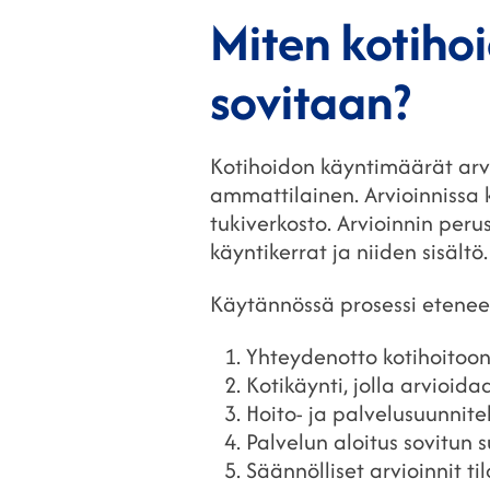
Miten kotiho
sovitaan?
Kotihoidon käyntimäärät arvi
ammattilainen. Arvioinnissa 
tukiverkosto. Arvioinnin peru
käyntikerrat ja niiden sisältö.
Käytännössä prosessi etenee
Yhteydenotto kotihoitoon
Kotikäynti, jolla arvioid
Hoito- ja palvelusuunnit
Palvelun aloitus sovitun
Säännölliset arvioinnit t