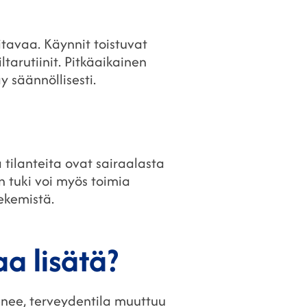
itavaa. Käynnit toistuvat
tarutiinit. Pitkäaikainen
 säännöllisesti.
ä tilanteita ovat sairaalasta
n tuki voi myös toimia
ekemistä.
a lisätä?
kenee, terveydentila muuttuu