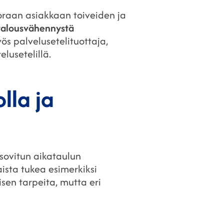
uoraan asiakkaan toiveiden ja
talousvähennystä
s palvelusetelituottaja,
lusetelillä.
lla ja
 sovitun aikataulun
aista tukea esimerkiksi
en tarpeita, mutta eri