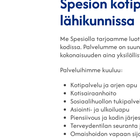
Spesion kotip
lähikunnissa
Me Spesiolla tarjoamme luotet
kodissa. Palvelumme on suun
kokonaisuuden aina yksilölli
Palveluihimme kuuluu:
Kotipalvelu ja arjen apu
Kotisairaanhoito
Sosiaalihuollon tukipalve
Asiointi- ja ulkoiluapu
Piensiivous ja kodin järje
Terveydentilan seuranta 
Omaishoidon vapaan sija