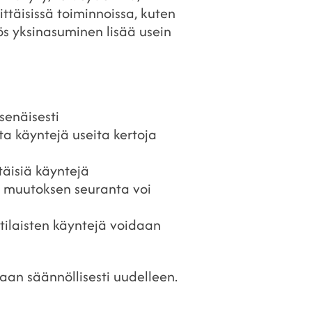
täisissä toiminnoissa, kuten
ös yksinasuminen lisää usein
senäisesti
ta käyntejä useita kertoja
täisiä käyntejä
an muutoksen seuranta voi
tilaisten käyntejä voidaan
aan säännöllisesti uudelleen.