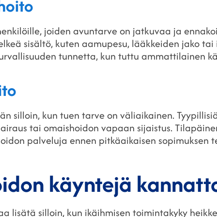
hoito
henkilöille, joiden avuntarve on jatkuvaa ja ennako
elkeä sisältö, kuten aamupesu, lääkkeiden jako tai il
urvallisuuden tunnetta, kun tuttu ammattilainen käy
ito
n silloin, kun tuen tarve on väliaikainen. Tyypillisi
sairaus tai omaishoidon vapaan sijaistus. Tilapäine
hoidon palveluja ennen pitkäaikaisen sopimuksen t
oidon käyntejä kannatta
a lisätä silloin, kun ikäihmisen toimintakyky heik