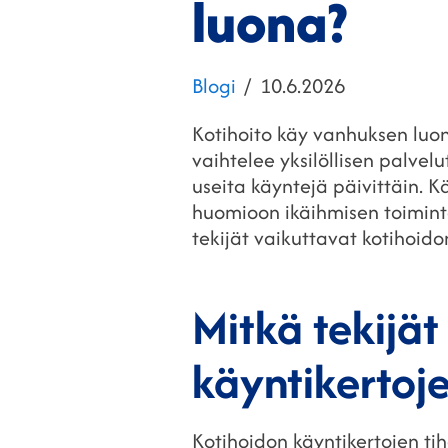
luona?
Kategoriat
Julkaistu
Blogi
10.6.2026
Kotihoito käy vanhuksen luon
vaihtelee yksilöllisen palvel
useita käyntejä päivittäin. 
huomioon ikäihmisen toiminta
tekijät vaikuttavat kotihoido
Mitkä tekijä
käyntikertoj
Kotihoidon käyntikertojen ti