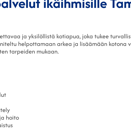
alvelut ikäihmisille Ta
tavaa ja yksilöllistä kotiapua, joka tukee turvalli
niteltu helpottamaan arkea ja lisäämään kotona v
sten tarpeiden mukaan.
lut
stely
ja hoito
istus