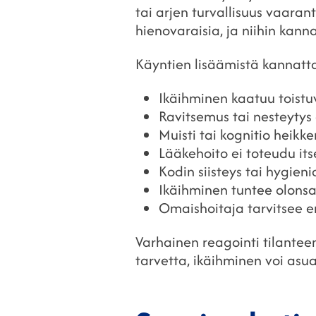
tai arjen turvallisuus vaarantu
hienovaraisia, ja niihin kan
Käyntien lisäämistä kannattaa
Ikäihminen kaatuu toistuv
Ravitsemus tai nesteytys 
Muisti tai kognitio heikke
Lääkehoito ei toteudu its
Kodin siisteys tai hygien
Ikäihminen tuntee olonsa
Omaishoitaja tarvitsee 
Varhainen reagointi tilantee
tarvetta, ikäihminen voi asu