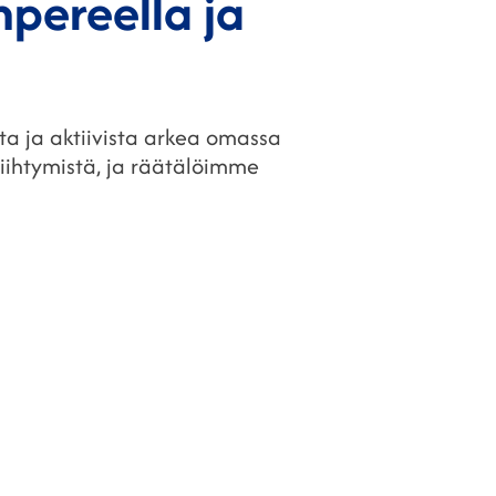
mpereella ja
sta ja aktiivista arkea omassa
iihtymistä, ja räätälöimme