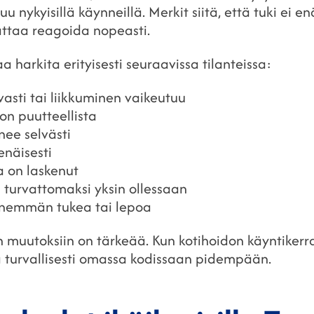
u nykyisillä käynneillä. Merkit siitä, että tuki ei enä
nattaa reagoida nopeasti.
 harkita erityisesti seuraavissa tilanteissa:
asti tai liikkuminen vaikeutuu
on puutteellista
nee selvästi
enäisesti
ia on laskenut
 turvattomaksi yksin ollessaan
enemmän tukea tai lepoa
n muutoksiin on tärkeää. Kun kotihoidon käyntikerra
a turvallisesti omassa kodissaan pidempään.