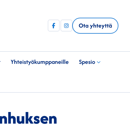
Ota yhteyttä
Facebook
Instagram
(F)
t
Yhteistyö­kumppaneille
Spesio
anhuksen