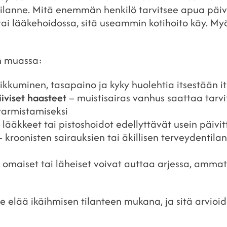
ilanne. Mitä enemmän henkilö tarvitsee apua päivit
tai lääkehoidossa, sitä useammin kotihoito käy. My
un muassa:
iikkuminen, tasapaino ja kyky huolehtia itsestään it
iiviset haasteet
– muistisairas vanhus saattaa tarvi
varmistamiseksi
 lääkkeet tai pistoshoidot edellyttävät usein päivit
 kroonisten sairauksien tai äkillisen terveydentil
 omaiset tai läheiset voivat auttaa arjessa, ammat
e elää ikäihmisen tilanteen mukana, ja sitä arvioid