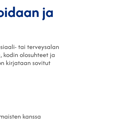
oidaan ja
iaali- tai terveysalan
, kodin olosuhteet ja
n kirjataan sovitut
omaisten kanssa