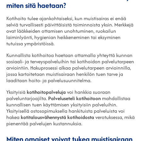
miten sitä haetaan?
Kotihoito tulee ajankohtaiseksi, kun muistisairas ei enää
selviä turvallisesti päivittäisistä toiminnoista yksin. Merkkejä
ovat lääkkeiden ottamisen unohtuminen, ruokailun
laiminlyönti, hygienian heikkeneminen tai eksyminen
tutuissa ympäristöissä.
Kunnallista kotihoitoa haetaan ottamalla yhteyttä kunnan
sosiaali- ja terveyspalveluihin tai kotihoidon palvelutarpeen
arviointiin. Hakuprosessi alkaa palvelutarpeen arvioinnilla,
jossa kartoitetaan muistisairaan henkilön tuen tarve ja
laaditaan hoito- ja palvelusuunnitelma.
Yksityisiä
kotihoitopalveluja
voi hankkia suoraan
palveluntarjoajilta.
Palveluseteli kotihoitoon
mahdollistaa
kunnallisen tuen käyttämisen yksityisiin palveluihin.
Yksityisellä ostosopimuksella hankituista palveluista voi
hakea
kotitalousvähennystä kotihoidosta
verotuksessa, mikä
pienentää palvelujen kustannuksia.
Miten omaiset voivat tukea muistisairaan