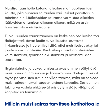
Muistisairaan hoito kotona
toteutuu monipuolisen tuen
kautta, joka huomioi sairauden vaikutukset päivittäisiin
toimintoihin. Lääkehoidon seuranta varmistaa oikeiden
lääkkeiden ottamisen oikeaan aikaan, mikä on usein
haasteellista muistisairaalle.
Turvallisuuden varmistaminen on keskeinen osa kotihoitoa.
Hoitajat tarkistavat kodin turvallisuutta, auttavat
liikkumisessa ja huolehtivat siitä, ettei muistisairas eksy tai
joudu vaaratilanteisiin. Ruokailuapu sisältää aterioiden
valmistamista, syömisen avustamista ja ravitsemuksen
seurantaa.
Hygieniahoito ja pukeutumisessa avustaminen säilyttävät
muistisairaan ihmisarvon ja hyvinvoinnin. Hoitajat tukevat
myös päivittäisten rutiinien ylläpitämistä, mikä on tärkeää
muistisairaan turvallisuudentunteen kannalta. Sosiaalinen
tuki ja keskustelu ehkäisevät eristäytymistä ja ylläpitävät
kognitiivisia toimintoja.
Milloin muistisairas tarvitsee kotihoitoa ja