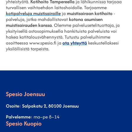
yhteistyötä.
Kotihoito Tampereella
ja lähikunnissa tarjoaa
turvallisen vaihtoehdon laitoshoidolle. Tarjoamme
kotipalveluja muistisairaille
ja
muistisairaan kotihoito
-
palveluja, jotka mahdollistavat
kotona asumisen
muistisairauden kanssa
. Olemme palvelusetelituottaja, ja
yksityisellä ostosopimuksella hankituista palveluista voi
hakea kotitalousvähennystä. Tutustu palveluihimme
osoitteessa www.spesio.fi ja
ota yhteyttä
keskustellaksesi
yksilöllisistä tarpeista.
Spesio Joensuu
Osoite
:
Salpakatu 2, 80100 Joensuu
Palvelemme
: ma–pe 8–14
Spesio Kuopio