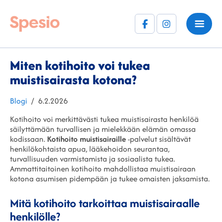
Facebook
Instagram
(F)
Miten kotihoito voi tukea
muistisairasta kotona?
Kategoriat
Julkaistu
Blogi
6.2.2026
Kotihoito voi merkittävästi tukea muistisairasta henkilöä
säilyttämään turvallisen ja mielekkään elämän omassa
kodissaan.
Kotihoito muistisairaille
-palvelut sisältävät
henkilökohtaista apua, lääkehoidon seurantaa,
turvallisuuden varmistamista ja sosiaalista tukea.
Ammattitaitoinen kotihoito mahdollistaa muistisairaan
kotona asumisen pidempään ja tukee omaisten jaksamista.
Mitä kotihoito tarkoittaa muistisairaalle
henkilölle?