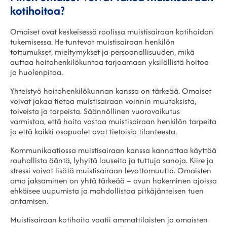
kotihoitoa?
Omaiset ovat keskeisessä roolissa muistisairaan kotihoidon
tukemisessa. He tuntevat muistisairaan henkilön
tottumukset, mieltymykset ja persoonallisuuden, mikä
auttaa hoitohenkilökuntaa tarjoamaan yksilöllistä hoitoa
ja huolenpitoa.
Yhteistyö hoitohenkilökunnan kanssa on tärkeää. Omaiset
voivat jakaa tietoa muistisairaan voinnin muutoksista,
toiveista ja tarpeista. Säännöllinen vuorovaikutus
varmistaa, että hoito vastaa muistisairaan henkilön tarpeita
ja että kaikki osapuolet ovat tietoisia tilanteesta.
Kommunikaatiossa muistisairaan kanssa kannattaa käyttää
rauhallista ääntä, lyhyitä lauseita ja tuttuja sanoja. Kiire ja
stressi voivat lisätä muistisairaan levottomuutta. Omaisten
oma jaksaminen on yhtä tärkeää – avun hakeminen ajoissa
ehkäisee uupumista ja mahdollistaa pitkäjänteisen tuen
antamisen.
Muistisairaan kotihoito vaatii ammattilaisten ja omaisten