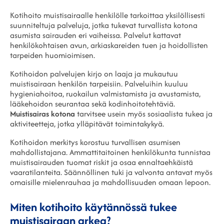
Kotihoito muistisairaalle henkilölle tarkoittaa yksilöllisesti
suunniteltuja palveluja, jotka tukevat turvallista kotona
asumista sairauden eri vaiheissa. Palvelut kattavat
henkilökohtaisen avun, arkiaskareiden tuen ja hoidollisten
tarpeiden huomioimisen.
Kotihoidon palvelujen kirjo on laaja ja mukautuu
muistisairaan henkilön tarpeisiin. Palveluihin kuuluu
hygieniahoitoa, ruokailun valmistamista ja avustamista,
lääkehoidon seurantaa sekä kodinhoitotehtäviä.
Muistisairas kotona
tarvitsee usein myös sosiaalista tukea ja
aktiviteetteja, jotka ylläpitävät toimintakykyä.
Kotihoidon merkitys korostuu turvallisen asumisen
mahdollistajana. Ammattitaitoinen henkilökunta tunnistaa
muistisairauden tuomat riskit ja osaa ennaltaehkäistä
vaaratilanteita. Säännöllinen tuki ja valvonta antavat myös
omaisille mielenrauhaa ja mahdollisuuden omaan lepoon.
Miten kotihoito käytännössä tukee
muistisairaan arkea?