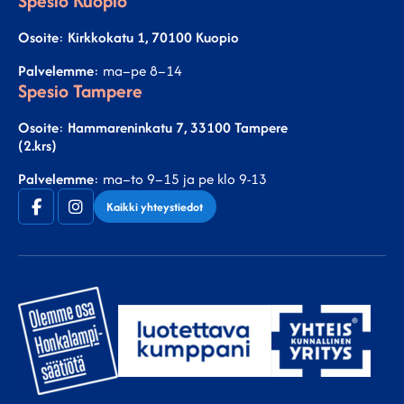
Spesio Kuopio
Osoite
:
Kirkkokatu 1, 70100 Kuopio
Palvelemme
: ma–pe 8–14
Spesio Tampere
Osoite
:
Hammareninkatu 7, 33100 Tampere
(2.krs)
Palvelemme
: ma–to 9–15 ja pe klo 9-13
Facebook
Instagram
Kaikki yhteystiedot
(F)