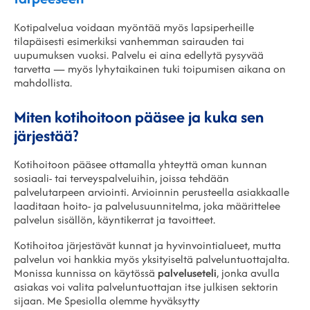
Kotipalvelua voidaan myöntää myös lapsiperheille
tilapäisesti esimerkiksi vanhemman sairauden tai
uupumuksen vuoksi. Palvelu ei aina edellytä pysyvää
tarvetta — myös lyhytaikainen tuki toipumisen aikana on
mahdollista.
Miten kotihoitoon pääsee ja kuka sen
järjestää?
Kotihoitoon pääsee ottamalla yhteyttä oman kunnan
sosiaali- tai terveyspalveluihin, joissa tehdään
palvelutarpeen arviointi. Arvioinnin perusteella asiakkaalle
laaditaan hoito- ja palvelusuunnitelma, joka määrittelee
palvelun sisällön, käyntikerrat ja tavoitteet.
Kotihoitoa järjestävät kunnat ja hyvinvointialueet, mutta
palvelun voi hankkia myös yksityiseltä palveluntuottajalta.
Monissa kunnissa on käytössä
palveluseteli
, jonka avulla
asiakas voi valita palveluntuottajan itse julkisen sektorin
sijaan. Me Spesiolla olemme hyväksytty