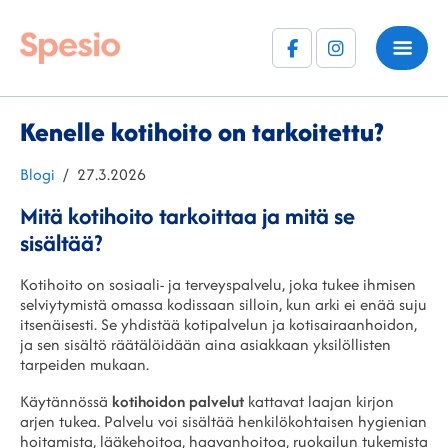
Facebook
Instagram
(F)
Kenelle kotihoito on tarkoitettu?
Kategoriat
Julkaistu
Blogi
27.3.2026
Mitä kotihoito tarkoittaa ja mitä se
sisältää?
Kotihoito on sosiaali- ja terveyspalvelu, joka tukee ihmisen
selviytymistä omassa kodissaan silloin, kun arki ei enää suju
itsenäisesti. Se yhdistää kotipalvelun ja kotisairaanhoidon,
ja sen sisältö räätälöidään aina asiakkaan yksilöllisten
tarpeiden mukaan.
Käytännössä
kotihoidon palvelut
kattavat laajan kirjon
arjen tukea. Palvelu voi sisältää henkilökohtaisen hygienian
hoitamista, lääkehoitoa, haavanhoitoa, ruokailun tukemista