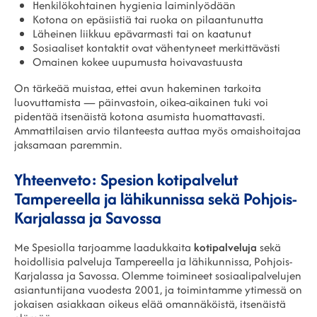
Henkilökohtainen hygienia laiminlyödään
Kotona on epäsiistiä tai ruoka on pilaantunutta
Läheinen liikkuu epävarmasti tai on kaatunut
Sosiaaliset kontaktit ovat vähentyneet merkittävästi
Omainen kokee uupumusta hoivavastuusta
On tärkeää muistaa, ettei avun hakeminen tarkoita
luovuttamista — päinvastoin, oikea-aikainen tuki voi
pidentää itsenäistä kotona asumista huomattavasti.
Ammattilaisen arvio tilanteesta auttaa myös omaishoitajaa
jaksamaan paremmin.
Yhteenveto: Spesion kotipalvelut
Tampereella ja lähikunnissa sekä Pohjois-
Karjalassa ja Savossa
Me Spesiolla tarjoamme laadukkaita
kotipalveluja
sekä
hoidollisia palveluja Tampereella ja lähikunnissa, Pohjois-
Karjalassa ja Savossa. Olemme toimineet sosiaalipalvelujen
asiantuntijana vuodesta 2001, ja toimintamme ytimessä on
jokaisen asiakkaan oikeus elää omannäköistä, itsenäistä