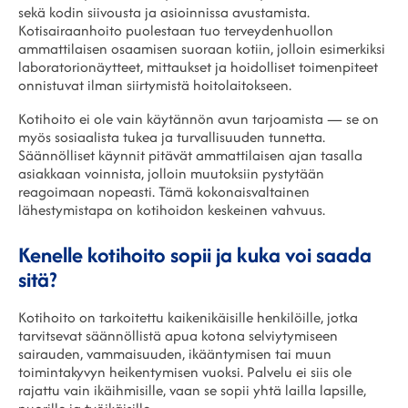
sekä kodin siivousta ja asioinnissa avustamista.
Kotisairaanhoito puolestaan tuo terveydenhuollon
ammattilaisen osaamisen suoraan kotiin, jolloin esimerkiksi
laboratorionäytteet, mittaukset ja hoidolliset toimenpiteet
onnistuvat ilman siirtymistä hoitolaitokseen.
Kotihoito ei ole vain käytännön avun tarjoamista — se on
myös sosiaalista tukea ja turvallisuuden tunnetta.
Säännölliset käynnit pitävät ammattilaisen ajan tasalla
asiakkaan voinnista, jolloin muutoksiin pystytään
reagoimaan nopeasti. Tämä kokonaisvaltainen
lähestymistapa on kotihoidon keskeinen vahvuus.
Kenelle kotihoito sopii ja kuka voi saada
sitä?
Kotihoito on tarkoitettu kaikenikäisille henkilöille, jotka
tarvitsevat säännöllistä apua kotona selviytymiseen
sairauden, vammaisuuden, ikääntymisen tai muun
toimintakyvyn heikentymisen vuoksi. Palvelu ei siis ole
rajattu vain ikäihmisille, vaan se sopii yhtä lailla lapsille,