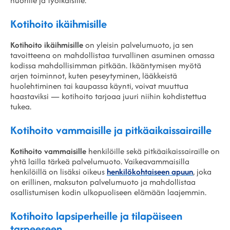
nuorille ja työikäisille.
Kotihoito ikäihmisille
Kotihoito ikäihmisille
on yleisin palvelumuoto, ja sen
tavoitteena on mahdollistaa turvallinen asuminen omassa
kodissa mahdollisimman pitkään. Ikääntymisen myötä
arjen toiminnot, kuten peseytyminen, lääkkeistä
huolehtiminen tai kaupassa käynti, voivat muuttua
haastaviksi — kotihoito tarjoaa juuri niihin kohdistettua
tukea.
Kotihoito vammaisille ja pitkäaikaissairaille
Kotihoito vammaisille
henkilöille sekä pitkäaikaissairaille on
yhtä lailla tärkeä palvelumuoto. Vaikeavammaisilla
henkilöillä on lisäksi oikeus
henkilökohtaiseen apuun
, joka
on erillinen, maksuton palvelumuoto ja mahdollistaa
osallistumisen kodin ulkopuoliseen elämään laajemmin.
Kotihoito lapsiperheille ja tilapäiseen
tarpeeseen