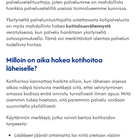
palvelusetelituottaja, joten palvelumme on mahdollista
hankkia palvelusetelillä useissa toimialueemme kunnissa.
Yksityiseltä palveluntuottajalta ostettavasta kotipalvelusta
on myös mahdollista hakea
kotitalousvähennystä
verotuksessa, kun palvelu hankitaan yksityisellä
ostosopimuksella. Tämä voi merkittävästi alentaa palvelun
todellista hintaa.
Milloin on aika hakea kotihoitoa
läheiselle?
Kotihoitoa kannattaa harkita silloin, kun läheisen arjessa
alkaa näkyä toistuvia merkkejä siitä, ettei selviytyminen
omassa kodissa enää onnistu turvallisesti ilman apua. Mitä
aiemmin tukea haetaan, sitä paremmin palvelu voidaan
suunnitella yksilöllisesti.
Käytännön merkkejä, jotka voivat kertoa kotihoidon
tarpeesta:
Lääkkeet jäävät ottamatta tai niitä otetaan väärin