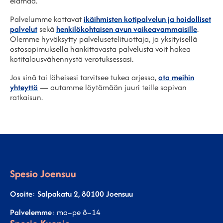
elämää.
Palvelumme kattavat
ikäihmisten kotipalvelun ja hoidolliset
palvelut
sekä
henkilökohtaisen avun vaikeavammaisille
.
Olemme hyväksytty palvelusetelituottaja, ja yksityisellä
ostosopimuksella hankittavasta palvelusta voit hakea
kotitalousvähennystä verotuksessasi.
Jos sinä tai läheisesi tarvitsee tukea arjessa,
ota meihin
yhteyttä
— autamme löytämään juuri teille sopivan
ratkaisun.
Spesio Joensuu
Osoite
:
Salpakatu 2, 80100 Joensuu
Palvelemme
: ma–pe 8–14