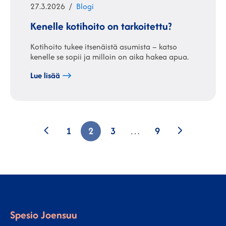
Julkaistu
Kategoriat
27.3.2026
Blogi
Kenelle kotihoito on tarkoitettu?
Kotihoito tukee itsenäistä asumista – katso
kenelle se sopii ja milloin on aika hakea apua.
Lue lisää
Artikkelien
Previous
Seuraava
1
2
3
…
9
sivutus
Spesio Joensuu