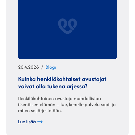
Julkaistu
Kategoriat
20.4.2026
Blogi
Kuinka henkilökohtaiset avustajat
voivat olla tukena arjessa?
Henkilökohtainen avustaja mahdollistaa
itsenäisen elämän – lue, kenelle palvelu sopii ja
miten se järjestetään.
Lue lisää