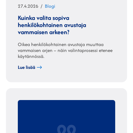
Julkaistu
Kategoriat
27.4.2026
Blogi
Kuinka valita sopiva
henkilökohtainen avustaja
vammaisen arkeen?
Oikea henkilökohtainen avustaja muuttaa
vammaisen arjen – näin valintaprosessi etenee
käytännössä.
Lue lisää