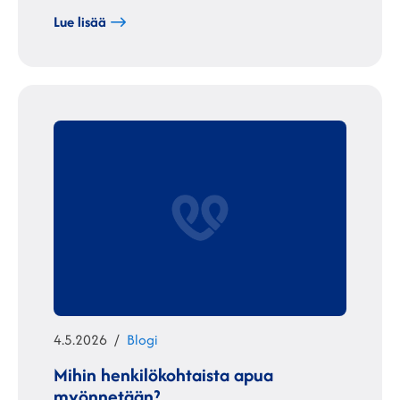
Lue lisää
Julkaistu
Kategoriat
4.5.2026
Blogi
Mihin henkilökohtaista apua
myönnetään?