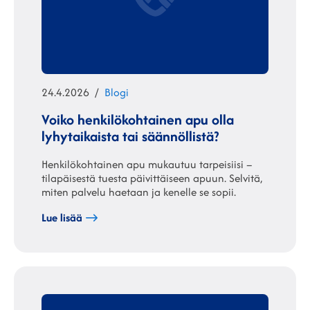
Julkaistu
Kategoriat
24.4.2026
Blogi
Voiko henkilökohtainen apu olla
lyhytaikaista tai säännöllistä?
Henkilökohtainen apu mukautuu tarpeisiisi –
tilapäisestä tuesta päivittäiseen apuun. Selvitä,
miten palvelu haetaan ja kenelle se sopii.
Lue lisää