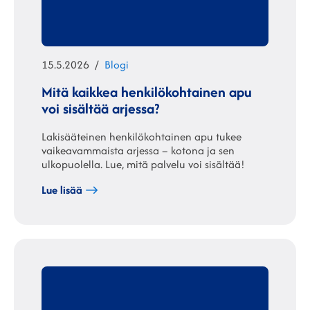
Julkaistu
Kategoriat
15.5.2026
Blogi
Mitä kaikkea henkilökohtainen apu
voi sisältää arjessa?
Lakisääteinen henkilökohtainen apu tukee
vaikeavammaista arjessa – kotona ja sen
ulkopuolella. Lue, mitä palvelu voi sisältää!
Lue lisää