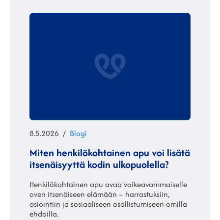
Julkaistu
Kategoriat
8.5.2026
Blogi
Miten henkilökohtainen apu voi lisätä
itsenäisyyttä kodin ulkopuolella?
Henkilökohtainen apu avaa vaikeavammaiselle
oven itsenäiseen elämään – harrastuksiin,
asiointiin ja sosiaaliseen osallistumiseen omilla
ehdoilla.