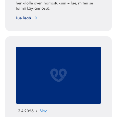
henkilölle oven harrastuksiin – lue, miten se
toimii käytännössä.
Lue lisää
Julkaistu
Kategoriat
13.4.2026
Blogi