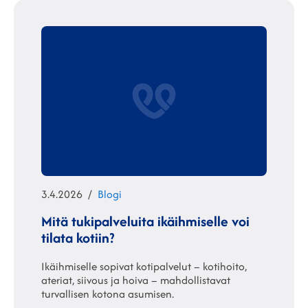
Julkaistu
Kategoriat
3.4.2026
Blogi
Mitä tukipalveluita ikäihmiselle voi
tilata kotiin?
Ikäihmiselle sopivat kotipalvelut – kotihoito,
ateriat, siivous ja hoiva – mahdollistavat
turvallisen kotona asumisen.