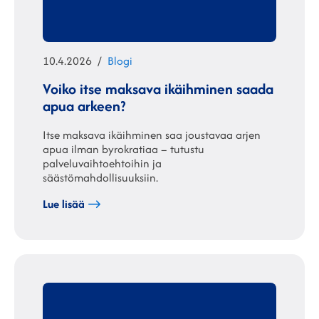
Julkaistu
Kategoriat
10.4.2026
Blogi
Voiko itse maksava ikäihminen saada
apua arkeen?
Itse maksava ikäihminen saa joustavaa arjen
apua ilman byrokratiaa – tutustu
palveluvaihtoehtoihin ja
säästömahdollisuuksiin.
Lue lisää