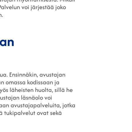
lvelun voi järjestää joko
n.
jan
a. Ensinnäkin, avustajan
aan omassa kodissaan ja
s läheisten huolta, sillä he
vustajan läsnäolo voi
maan avustajapalveluita, jotka
tä tukipalvelut ovat sekä