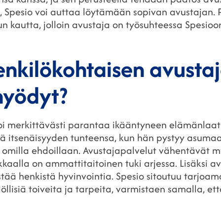
Spesio voi auttaa löytämään sopivan avustajan. Pa
un kautta, jolloin avustaja on työsuhteessa Spesioo
enkilökohtaisen avusta
hyödyt?
oi merkittävästi parantaa ikääntyneen elämänlaatu
ttää itsenäisyyden tunteensa, kun hän pystyy asum
omilla ehdoillaan. Avustajapalvelut vähentävät myö
akkaalla on ammattitaitoinen tuki arjessa. Lisäksi a
stää henkistä hyvinvointia. Spesio sitoutuu tarjoa
öllisiä toiveita ja tarpeita, varmistaen samalla, et