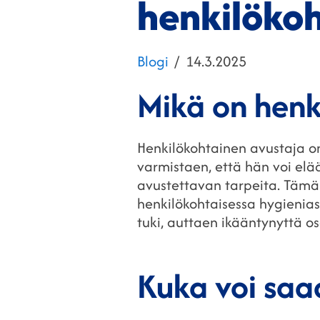
henkilökoh
Kategoriat
Julkaistu
Blogi
14.3.2025
Mikä on henk
Henkilökohtainen avustaja o
varmistaen, että hän voi elä
avustettavan tarpeita. Tämä v
henkilökohtaisessa hygienias
tuki, auttaen ikääntynyttä o
Kuka voi saa