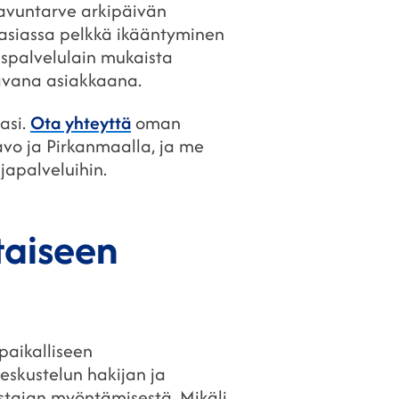
 avuntarve arkipäivän
äasiassa pelkkä ikääntyminen
ispalvelulain mukaista
savana asiakkaana.
asi.
Ota yhteyttä
oman
Savo ja Pirkanmaalla, ja me
apalveluihin.
taiseen
paikalliseen
eskustelun hakijan ja
stajan myöntämisestä. Mikäli