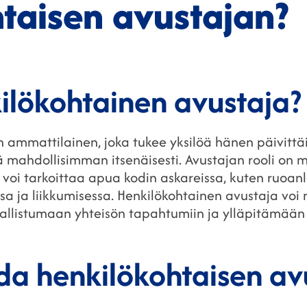
taisen avustajan?
ilökohtainen avustaja?
n ammattilainen, joka tukee yksilöä hänen päivitt
ä mahdollisimman itsenäisesti. Avustajan rooli on 
oi tarkoittaa apua kodin askareissa, kuten ruoanla
sa ja liikkumisessa. Henkilökohtainen avustaja voi 
sallistumaan yhteisön tapahtumiin ja ylläpitämään s
da henkilökohtaisen av