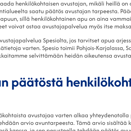
saada henkilökohtaisen avustajan, mikäli heillä on
ointialueelta saatu päätös avustajan tarpeesta. Pä
n apuun, sillä henkilökohtainen apu on aina vamma
neet voivat ostaa avustajapalvelua myös itse mak
avustajapalvelua Spesiolta, jos tarvitset apua arjess
ätietoja varten. Spesio toimii Pohjois-Karjalassa, 
aitamme selvittämään heidän oikeutensa avustaj
n päätöstä henkilökoh
kohtaista avustajaa varten alkaa yhteydenotolla 
tehdään arvio avuntarpeesta. Tämä arvio sisältää k
nsä kanssa, ja sen perusteella tehdään päätös avu