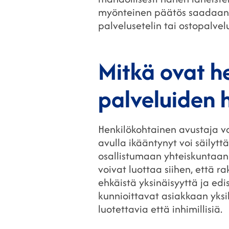
myönteinen päätös saadaan, 
palvelusetelin tai ostopalvel
Mitkä ovat h
palveluiden 
Henkilökohtainen avustaja v
avulla ikääntynyt voi säily
osallistumaan yhteiskuntaan 
voivat luottaa siihen, että r
ehkäistä yksinäisyyttä ja edi
kunnioittavat asiakkaan yksil
luotettavia että inhimillisiä.