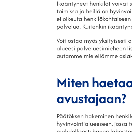
Ikääntyneet henkilöt voivat 
toimissa ja heillä on hyvinv
ei oikeuta henkilökohtaisee
palvelua. Kuitenkin ikäänty
Voit ostaa myös yksityisesti 
alueesi palveluesimieheen lis
autamme mielellämme asiakk
Miten haetaa
avustajaan?
Päätöksen hakeminen henkilö
hyvinvointialueeseen, jossa 
mahdollisesti hänen läheiste