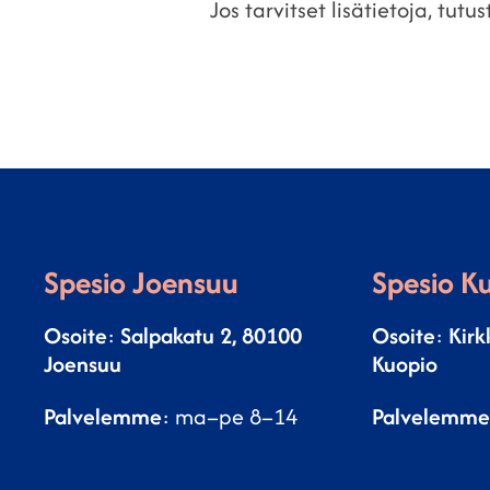
Jos tarvitset lisätietoja, tutu
Spesio Joensuu
Spesio K
Osoite
:
Salpakatu 2, 80100
Osoite
:
Kirk
Joensuu
Kuopio
Palvelemme
: ma–pe 8–14
Palvelemme