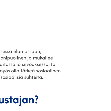
äisessä elämässään,
monipuolinen ja mukailee
itossa ja siivouksessa, tai
myös olla tärkeä sosiaalinen
osiaalisia suhteita.
ustajan?