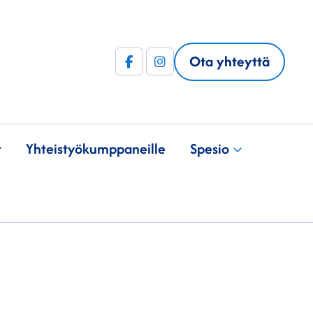
Ota yhteyttä
Facebook
Instagram
(F)
t
Yhteistyö­kumppaneille
Spesio