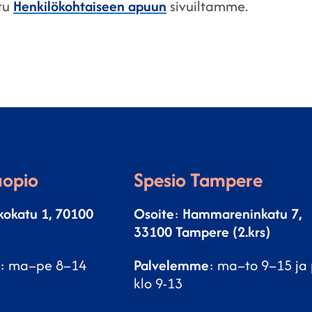
stu
Henkilökohtaiseen apuun
sivuiltamme.
uopio
Spesio Tampere
kokatu 1, 70100
Osoite
:
Hammareninkatu 7,
33100 Tampere (2.krs)
: ma–pe 8–14
Palvelemme
: ma–to 9–15 ja
klo 9-13