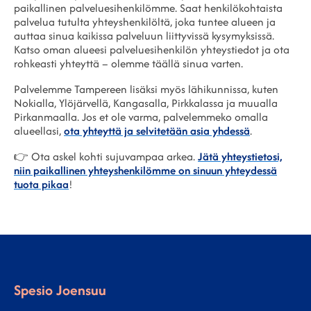
paikallinen palveluesihenkilömme. Saat henkilökohtaista
palvelua tutulta yhteyshenkilöltä, joka tuntee alueen ja
auttaa sinua kaikissa palveluun liittyvissä kysymyksissä.
Katso oman alueesi palveluesihenkilön yhteystiedot ja ota
rohkeasti yhteyttä – olemme täällä sinua varten.
Palvelemme Tampereen lisäksi myös lähikunnissa, kuten
Nokialla, Ylöjärvellä, Kangasalla, Pirkkalassa ja muualla
Pirkanmaalla. Jos et ole varma, palvelemmeko omalla
alueellasi,
ota yhteyttä ja selvitetään asia yhdessä
.
👉 Ota askel kohti sujuvampaa arkea.
Jätä yhteystietosi,
niin paikallinen yhteyshenkilömme on sinuun yhteydessä
tuota pikaa
!
Spesio Joensuu