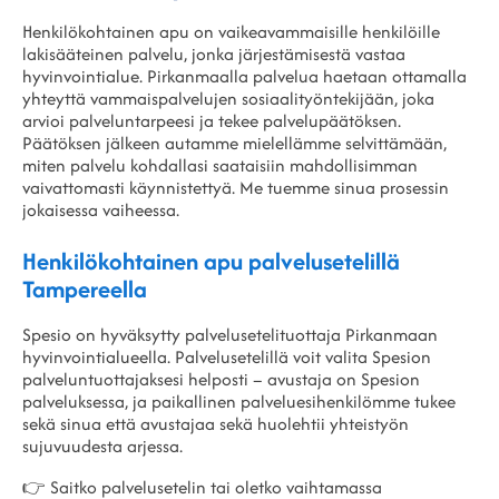
Henkilökohtainen apu on vaikeavammaisille henkilöille
lakisääteinen palvelu, jonka järjestämisestä vastaa
hyvinvointialue. Pirkanmaalla palvelua haetaan ottamalla
yhteyttä vammaispalvelujen sosiaalityöntekijään, joka
arvioi palveluntarpeesi ja tekee palvelupäätöksen.
Päätöksen jälkeen autamme mielellämme selvittämään,
miten palvelu kohdallasi saataisiin mahdollisimman
vaivattomasti käynnistettyä. Me tuemme sinua prosessin
jokaisessa vaiheessa.
Henkilökohtainen apu palvelusetelillä
Tampereella
Spesio on hyväksytty palvelusetelituottaja Pirkanmaan
hyvinvointialueella. Palvelusetelillä voit valita Spesion
palveluntuottajaksesi helposti – avustaja on Spesion
palveluksessa, ja paikallinen palveluesihenkilömme tukee
sekä sinua että avustajaa sekä huolehtii yhteistyön
sujuvuudesta arjessa.
👉 Saitko palvelusetelin tai oletko vaihtamassa