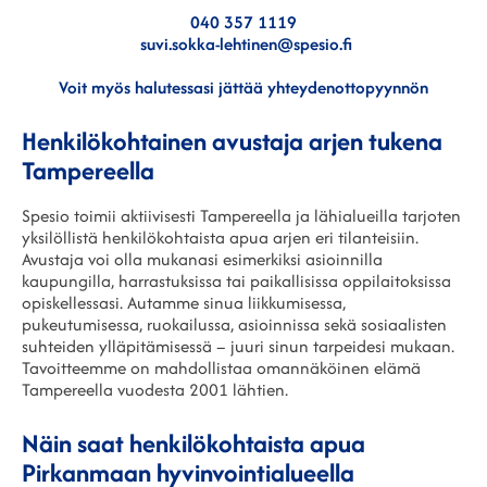
040 357 1119
suvi.sokka-lehtinen
@spesio.fi
Voit myös halutessasi jättää yhteydenottopyynnön
Henkilökohtainen avustaja arjen tukena
Tampereella
Spesio toimii aktiivisesti Tampereella ja lähialueilla tarjoten
yksilöllistä henkilökohtaista apua arjen eri tilanteisiin.
Avustaja voi olla mukanasi esimerkiksi asioinnilla
kaupungilla, harrastuksissa tai paikallisissa oppilaitoksissa
opiskellessasi. Autamme sinua liikkumisessa,
pukeutumisessa, ruokailussa, asioinnissa sekä sosiaalisten
suhteiden ylläpitämisessä – juuri sinun tarpeidesi mukaan.
Tavoitteemme on mahdollistaa omannäköinen elämä
Tampereella vuodesta 2001 lähtien.
Näin saat henkilökohtaista apua
Pirkanmaan hyvinvointialueella