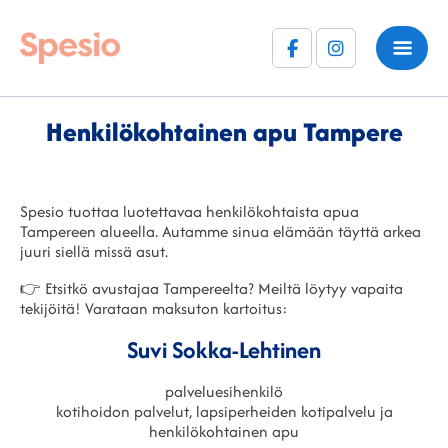
Facebook
Instagram
(F)
Henkilökohtainen apu Tampere
Spesio tuottaa luotettavaa henkilökohtaista apua
Tampereen alueella. Autamme sinua elämään täyttä arkea
juuri siellä missä asut.
👉 Etsitkö avustajaa Tampereelta? Meiltä löytyy vapaita
tekijöitä! Varataan maksuton kartoitus:
Suvi
Sokka-Lehtinen
palveluesihenkilö
kotihoidon palvelut, lapsiperheiden kotipalvelu ja
henkilökohtainen apu