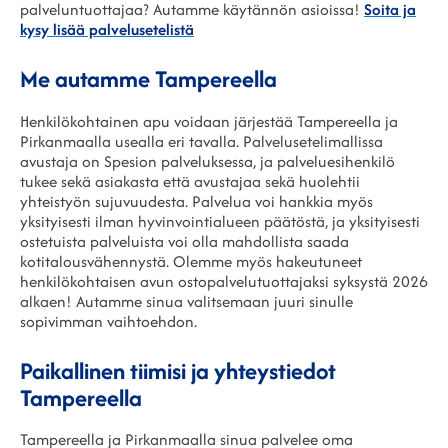
palveluntuottajaa? Autamme käytännön asioissa!
Soita ja
kysy lisää palvelusetelistä
Me autamme Tampereella
Henkilökohtainen apu voidaan järjestää Tampereella ja
Pirkanmaalla usealla eri tavalla. Palvelusetelimallissa
avustaja on Spesion palveluksessa, ja palveluesihenkilö
tukee sekä asiakasta että avustajaa sekä huolehtii
yhteistyön sujuvuudesta. Palvelua voi hankkia myös
yksityisesti ilman hyvinvointialueen päätöstä, ja yksityisesti
ostetuista palveluista voi olla mahdollista saada
kotitalousvähennystä. Olemme myös hakeutuneet
henkilökohtaisen avun ostopalvelutuottajaksi
syksystä 2026
alkaen! Autamme sinua valitsemaan juuri sinulle
sopivimman vaihtoehdon.
Paikallinen tiimisi ja yhteystiedot
Tampereella
Tampereella ja Pirkanmaalla sinua palvelee oma