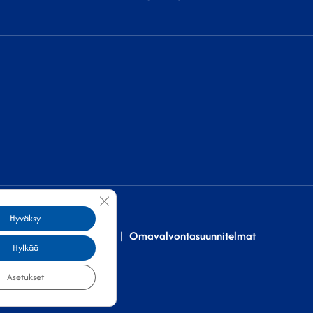
Sulje evästebanneri
Hyväksy
Saavutettavuusseloste
Omavalvontasuunnitelmat
Hylkää
Asetukset