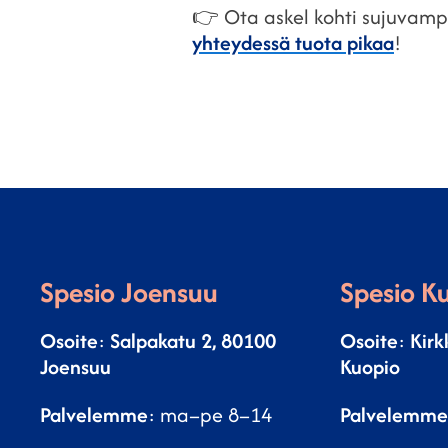
👉 Ota askel kohti sujuvam
yhteydessä tuota pikaa
!
Spesio Joensuu
Spesio K
Osoite
:
Salpakatu 2, 80100
Osoite
:
Kirk
Joensuu
Kuopio
Palvelemme
: ma–pe 8–14
Palvelemme