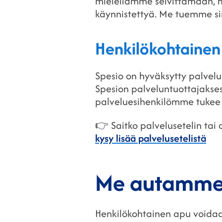
mielellämme selvittämään, m
käynnistettyä. Me tuemme sin
Henkilökohtainen 
Spesio on hyväksytty palvelus
Spesion palveluntuottajaksesi
palveluesihenkilömme tukee s
👉 Saitko palvelusetelin ta
kysy lisää palvelusetelistä
Me autamme
Henkilökohtainen apu voidaan