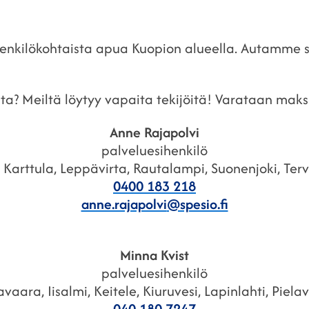
henkilökohtaista apua Kuopion alueella. Autamme 
ta? Meiltä löytyy vapaita tekijöitä! Varataan maks
Anne
Rajapolvi
palveluesihenkilö
 Karttula, Leppävirta, Rautalampi, Suonenjoki, Ter
0400 183 218
anne.rajapolvi
@spesio.fi
Minna
Kvist
palveluesihenkilö
aara, Iisalmi, Keitele, Kiuruvesi, Lapinlahti, Piela
040 180 7247