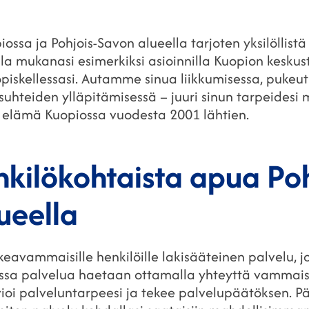
piossa ja Pohjois-Savon alueella tarjoten yksilöllis
 olla mukanasi esimerkiksi asioinnilla Kuopion keskus
 opiskellessasi. Autamme sinua liikkumisessa, pukeut
n suhteiden ylläpitämisessä – juuri sinun tarpeide
elämä Kuopiossa vuodesta 2001 lähtien.
nkilökohtaista apua Po
ueella
eavammaisille henkilöille lakisääteinen palvelu, j
vossa palvelua haetaan ottamalla yhteyttä vammai
rvioi palveluntarpeesi ja tekee palvelupäätöksen.