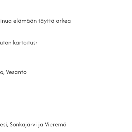
sinua elämään täyttä arkea
uton kartoitus:
vo, Vesanto
vesi, Sonkajärvi ja Vieremä