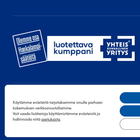
Käytämme evästeitä tarjotaksemme sinulle parhaan
Copyright 2026 Honkalampi-säätiö sr.
Tietosuojaseloste
kokemuksen verkkosivustollamme.
Voit saada lisätietoja käyttämistämme evästeistä ja
hallinnoida niitä
asetuksista
.