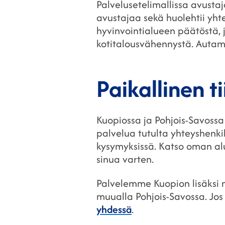
Palvelusetelimallissa avustaj
avustajaa sekä huolehtii yht
hyvinvointialueen päätöstä, j
kotitalousvähennystä. Autam
Paikallinen t
Kuopiossa ja Pohjois-Savossa
palvelua tutulta yhteyshenkil
kysymyksissä. Katso oman alu
sinua varten.
Palvelemme Kuopion lisäksi my
muualla Pohjois-Savossa. Jos
yhdessä
.