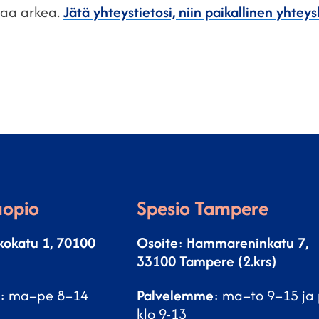
paa arkea.
Jätä yhteystietosi, niin paikallinen yht
uopio
Spesio Tampere
kokatu 1, 70100
Osoite
:
Hammareninkatu 7,
33100 Tampere (2.krs)
: ma–pe 8–14
Palvelemme
: ma–to 9–15 ja
klo 9-13