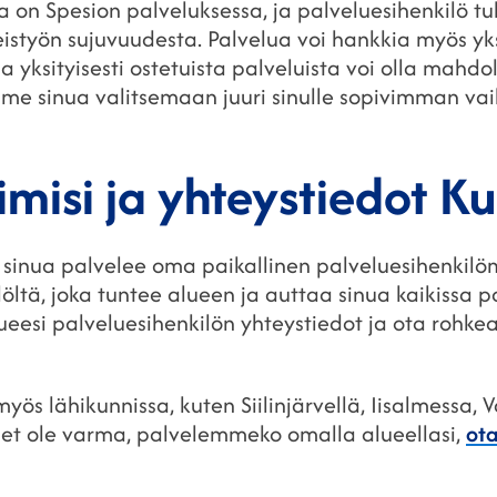
a on Spesion palveluksessa, ja palveluesihenkilö t
eistyön sujuvuudesta. Palvelua voi hankkia myös yks
a yksityisesti ostetuista palveluista voi olla mahdo
me sinua valitsemaan juuri sinulle sopivimman va
iimisi ja yhteystiedot K
 sinua palvelee oma paikallinen palveluesihenkilö
öltä, joka tuntee alueen ja auttaa sinua kaikissa pa
eesi palveluesihenkilön yhteystiedot ja ota rohke
ös lähikunnissa, kuten Siilinjärvellä, Iisalmessa, 
 et ole varma, palvelemmeko omalla alueellasi,
ota