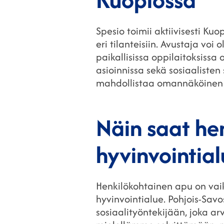
Spesio toimii aktiivisesti Kuo
eri tilanteisiin. Avustaja voi
paikallisissa oppilaitoksissa
asioinnissa sekä sosiaaliste
mahdollistaa omannäköinen 
Näin saat he
hyvinvointial
Henkilökohtainen apu on vaik
hyvinvointialue. Pohjois-Sa
sosiaalityöntekijään, joka a