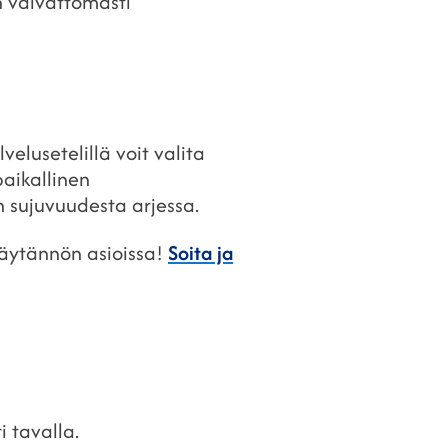
n vaivattomasti
elusetelillä voit valita
paikallinen
n sujuvuudesta arjessa.
käytännön asioissa!
Soita ja
 tavalla.