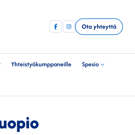
Ota yhteyttä
Facebook
Instagram
(F)
t
Yhteistyö­kumppaneille
Spesio
uopio