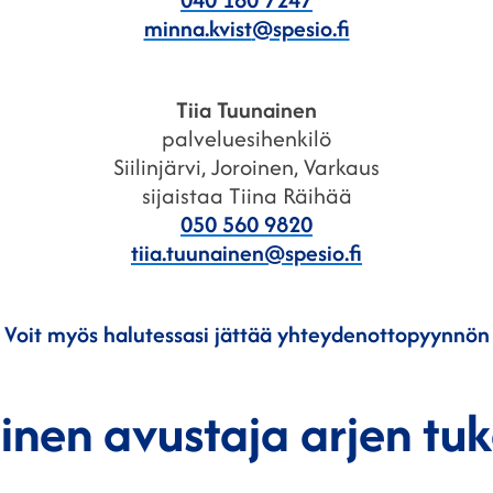
minna.kvist
@spesio.fi
Tiia
Tuunainen
palveluesihenkilö
Siilinjärvi, Joroinen, Varkaus
sijaistaa Tiina Räihää
050 560 9820
tiia.tuunainen
@spesio.fi
Voit myös halutessasi jättää yhteydenottopyynnön
inen avustaja arjen tu