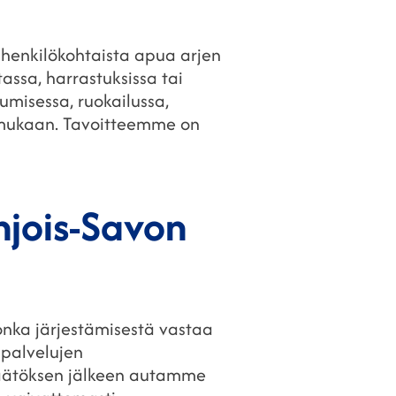
tä henkilökohtaista apua arjen
tassa, harrastuksissa tai
umisessa, ruokailussa,
si mukaan. Tavoitteemme on
hjois-Savon
onka järjestämisestä vastaa
spalvelujen
 Päätöksen jälkeen autamme