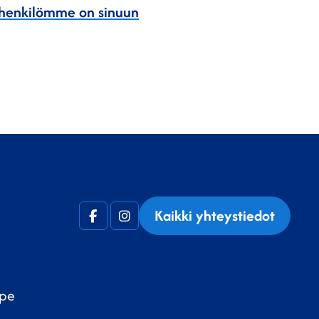
eyshenkilömme on sinuun
Kaikki yhteystiedot
Facebook
Instagram
(F)
 pe