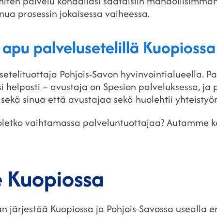
iten palvelu kohdallasi saataisiin mahdollisimma
ua prosessin jokaisessa vaiheessa.
apu palvelusetelillä Kuopiossa
etelituottaja Pohjois-Savon hyvinvointialueella. Palv
 helposti – avustaja on Spesion palveluksessa, ja 
ekä sinua että avustajaa sekä huolehtii yhteistyö
i oletko vaihtamassa palveluntuottajaa? Autamme 
 Kuopiossa
 järjestää Kuopiossa ja Pohjois-Savossa usealla eri