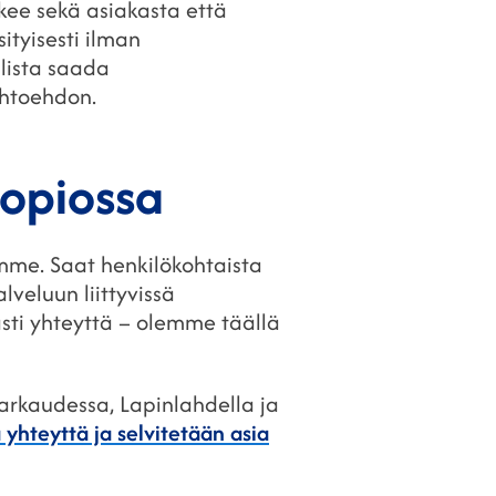
ukee sekä asiakasta että
ityisesti ilman
llista saada
ihtoehdon.
uopiossa
mme. Saat henkilökohtaista
lveluun liittyvissä
asti yhteyttä – olemme täällä
Varkaudessa, Lapinlahdella ja
 yhteyttä ja selvitetään asia