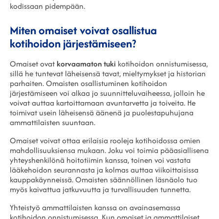
kodissaan pidempään.
Miten omaiset voivat osallistua
kotihoidon järjestämiseen?
Omaiset ovat
korvaamaton tuki
kotihoidon onnistumisessa,
sillä he tuntevat läheisensä tavat, mieltymykset ja historian
parhaiten. Omaisten osallistuminen kotihoidon
järjestämiseen voi alkaa jo suunnitteluvaiheessa, jolloin he
voivat auttaa kartoittamaan avuntarvetta ja toiveita. He
toimivat usein läheisensä äänenä ja puolestapuhujana
ammattilaisten suuntaan.
Omaiset voivat ottaa erilaisia rooleja kotihoidossa omien
mahdollisuuksiensa mukaan. Joku voi toimia pääasiallisena
yhteyshenkilönä hoitotiimin kanssa, toinen voi vastata
lääkehoidon seurannasta ja kolmas auttaa viikoittaisissa
kauppakäynneissä. Omaisten säännöllinen läsnäolo tuo
myös kaivattua jatkuvuutta ja turvallisuuden tunnetta.
Yhteistyö ammattilaisten kanssa on avainasemassa
kotihoidon onnistumisessa. Kun omaiset ja ammattilaiset