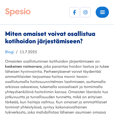
Facebook
Instagram
(F)
Miten omaiset voivat osallistua
kotihoidon järjestämiseen?
Kategoriat
Julkaistu
Blogi
11.7.2025
Omaisten osallistuminen kotihoidon järjestämiseen on
keskeinen voimavara
, joka parantaa hoidon laatua ja tukee
läheisen hyvinvointia. Perheenjäsenet voivat täydentää
ammattilaisten tarjoamaa hoitoa monin tavoin:
osallistumalla hoitosuunnitelman laatimiseen, auttamalla
arkisissa askareissa, tukemalla sosiaalisesti ja toimimalla
yhteyshenkilönä hoitotiimin kanssa. Omaisten läsnäolo tuo
jatkuvuutta ja turvallisuuden tunnetta, mikä on erityisen
tärkeää, kun hoitaja vaihtuu. Kun omaiset ja ammattilaiset
toimivat yhteistyössä, syntyy kokonaisvaltainen
tukiverkosto, joka mahdollistaa läheisen asumisen omassa