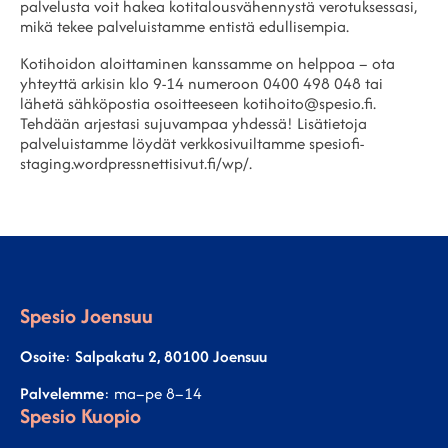
palvelusta voit hakea kotitalousvähennystä verotuksessasi,
mikä tekee palveluistamme entistä edullisempia.
Kotihoidon aloittaminen kanssamme on helppoa – ota
yhteyttä arkisin klo 9-14 numeroon 0400 498 048 tai
lähetä sähköpostia osoitteeseen kotihoito@spesio.fi.
Tehdään arjestasi sujuvampaa yhdessä! Lisätietoja
palveluistamme löydät verkkosivuiltamme spesiofi-
staging.wordpressnettisivut.fi/wp/.
Spesio Joensuu
Osoite
:
Salpakatu 2, 80100 Joensuu
Palvelemme
: ma–pe 8–14
Spesio Kuopio