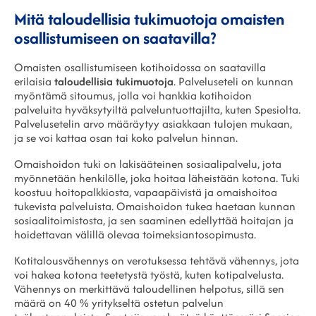
Mitä taloudellisia tukimuotoja omaisten
osallistumiseen on saatavilla?
Omaisten osallistumiseen kotihoidossa on saatavilla
erilaisia
taloudellisia tukimuotoja
. Palveluseteli on kunnan
myöntämä sitoumus, jolla voi hankkia kotihoidon
palveluita hyväksytyiltä palveluntuottajilta, kuten Spesiolta.
Palvelusetelin arvo määräytyy asiakkaan tulojen mukaan,
ja se voi kattaa osan tai koko palvelun hinnan.
Omaishoidon tuki on lakisääteinen sosiaalipalvelu, jota
myönnetään henkilölle, joka hoitaa läheistään kotona. Tuki
koostuu hoitopalkkiosta, vapaapäivistä ja omaishoitoa
tukevista palveluista. Omaishoidon tukea haetaan kunnan
sosiaalitoimistosta, ja sen saaminen edellyttää hoitajan ja
hoidettavan välillä olevaa toimeksiantosopimusta.
Kotitalousvähennys on verotuksessa tehtävä vähennys, jota
voi hakea kotona teetetystä työstä, kuten kotipalvelusta.
Vähennys on merkittävä taloudellinen helpotus, sillä sen
määrä on 40 % yritykseltä ostetun palvelun