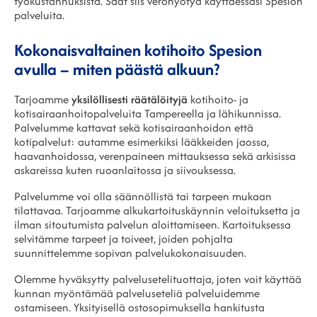
työkustannuksista. Saat siis verohyötyä käyttäessäsi Spesion
palveluita.
Kokonaisvaltainen kotihoito Spesion
avulla – miten päästä alkuun?
Tarjoamme
yksilöllisesti räätälöityjä
kotihoito- ja
kotisairaanhoitopalveluita Tampereella ja lähikunnissa.
Palvelumme kattavat sekä kotisairaanhoidon että
kotipalvelut: autamme esimerkiksi lääkkeiden jaossa,
haavanhoidossa, verenpaineen mittauksessa sekä arkisissa
askareissa kuten ruoanlaitossa ja siivouksessa.
Palvelumme voi olla säännöllistä tai tarpeen mukaan
tilattavaa. Tarjoamme alkukartoituskäynnin veloituksetta ja
ilman sitoutumista palvelun aloittamiseen. Kartoituksessa
selvitämme tarpeet ja toiveet, joiden pohjalta
suunnittelemme sopivan palvelukokonaisuuden.
Olemme hyväksytty palvelusetelituottaja, joten voit käyttää
kunnan myöntämää palveluseteliä palveluidemme
ostamiseen. Yksityisellä ostosopimuksella hankitusta