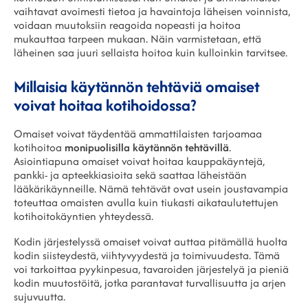
vaihtavat avoimesti tietoa ja havaintoja läheisen voinnista,
voidaan muutoksiin reagoida nopeasti ja hoitoa
mukauttaa tarpeen mukaan. Näin varmistetaan, että
läheinen saa juuri sellaista hoitoa kuin kulloinkin tarvitsee.
Millaisia käytännön tehtäviä omaiset
voivat hoitaa kotihoidossa?
Omaiset voivat täydentää ammattilaisten tarjoamaa
kotihoitoa
monipuolisilla käytännön tehtävillä
.
Asiointiapuna omaiset voivat hoitaa kauppakäyntejä,
pankki- ja apteekkiasioita sekä saattaa läheistään
lääkärikäynneille. Nämä tehtävät ovat usein joustavampia
toteuttaa omaisten avulla kuin tiukasti aikataulutettujen
kotihoitokäyntien yhteydessä.
Kodin järjestelyssä omaiset voivat auttaa pitämällä huolta
kodin siisteydestä, viihtyvyydestä ja toimivuudesta. Tämä
voi tarkoittaa pyykinpesua, tavaroiden järjestelyä ja pieniä
kodin muutostöitä, jotka parantavat turvallisuutta ja arjen
sujuvuutta.