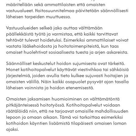
määritellään sekä ammattilaisten että omaisten
vastuualueet. Hoitosuunnitelmaa päivitetään säännöllisesti
läheisen tarpeiden muuttuessa.
Vastuualueiden selkeä jako auttaa välttämään
päällekkäistä työtä ja varmistaa, että kaikki tarvittavat
tehtävät tulevat hoidetuksi. Esimerkiksi ammattilaiset voivat
vastata lääkehoidosta ja hoitotoimenpiteistä, kun taas
omaiset huolehtivat sosiaalisesta tuesta ja arjen askareista.
Säännölliset keskustelut hoidon sujumisesta ovat tärkeitä.
Monet kotihoitopalvelut käyttävät viestivihkoa tai sähköisiä
järjestelmiä, joiden avulla tieto kulkee sujuvasti hoitajien ja
omaisten välillä. Näin kaikki osapuolet pysyvät ajan tasalla
läheisen voinnista ja hoidon etenemisestä.
Omaisten jaksamisen huomioiminen on välttämätöntä
pitkäjänteisessä hoitotyössä. Kotihoitopalvelut voidaan
räätälöidä niin, että ne tarjoavat omaisille mahdollisuuden
lepoon ja omaan aikaan. Tämä voi tarkoittaa esimerkiksi
kotihoidon käyntien lisäämistä tilapäisesti omaisen loman
ajaksi.