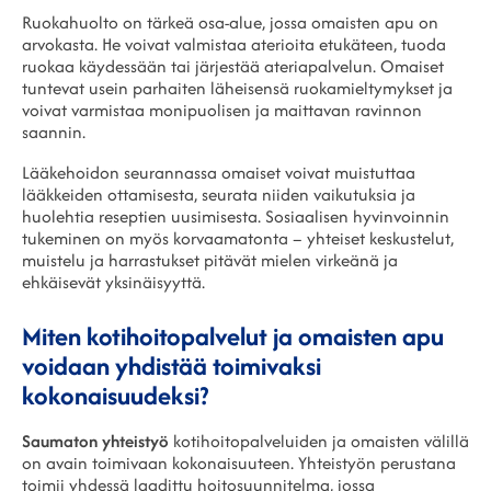
Ruokahuolto on tärkeä osa-alue, jossa omaisten apu on
arvokasta. He voivat valmistaa aterioita etukäteen, tuoda
ruokaa käydessään tai järjestää ateriapalvelun. Omaiset
tuntevat usein parhaiten läheisensä ruokamieltymykset ja
voivat varmistaa monipuolisen ja maittavan ravinnon
saannin.
Lääkehoidon seurannassa omaiset voivat muistuttaa
lääkkeiden ottamisesta, seurata niiden vaikutuksia ja
huolehtia reseptien uusimisesta. Sosiaalisen hyvinvoinnin
tukeminen on myös korvaamatonta – yhteiset keskustelut,
muistelu ja harrastukset pitävät mielen virkeänä ja
ehkäisevät yksinäisyyttä.
Miten kotihoitopalvelut ja omaisten apu
voidaan yhdistää toimivaksi
kokonaisuudeksi?
Saumaton yhteistyö
kotihoitopalveluiden ja omaisten välillä
on avain toimivaan kokonaisuuteen. Yhteistyön perustana
toimii yhdessä laadittu hoitosuunnitelma, jossa