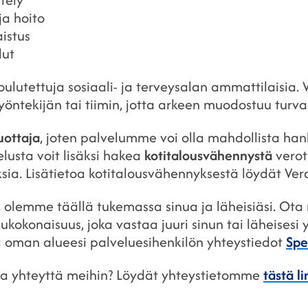
ja hoito
istus
lut
ulutettuja sosiaali- ja terveysalan ammattilaisia
öntekijän tai tiimin, jotta arkeen muodostuu turval
uottaja
, joten palvelumme voi olla mahdollista hank
elusta voit lisäksi hakea
kotitalousvähennystä
verot
sia. Lisätietoa kotitalousvähennyksestä löydät Vero
i, olemme täällä tukemassa sinua ja läheisiäsi. Ota
okonaisuus, joka vastaa juuri sinun tai läheisesi yks
a oman alueesi palveluesihenkilön yhteystiedot
Spe
taa yhteyttä meihin? Löydät yhteystietomme
tästä li