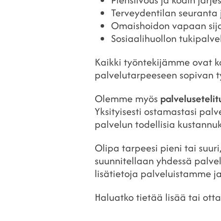
Terveydentilan seuranta 
Omaishoidon vapaan sija
Sosiaalihuollon tukipalve
Kaikki työntekijämme ovat ko
palvelutarpeeseen sopivan ty
Olemme myös
palvelusetelit
Yksityisesti ostamastasi palv
palvelun todellisia kustannuk
Olipa tarpeesi pieni tai suur
suunnitellaan yhdessä palveluk
lisätietoja palveluistamme j
Haluatko tietää lisää tai ot