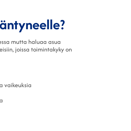
ääntyneelle?
rjessa mutta haluaa asua
isiin, joissa toimintakyky on
aa vaikeuksia
ua