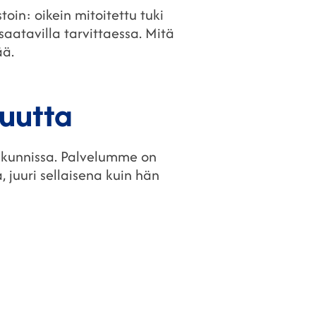
oin: oikein mitoitettu tuki
aatavilla tarvittaessa. Mitä
ää.
vuutta
hikunnissa. Palvelumme on
 juuri sellaisena kuin hän