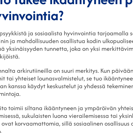
yvinvointia?
syykkistä ja sosiaalista hyvinvointia tarjoamalla sä
tiinin ja mahdollisuuden osallistua kodin ulkopuolis
ä yksinäisyyden tunnetta, joka on yksi merkittävi
ijöistä.
alta arkirutiineilla on suuri merkitys. Kun päivään
t tai yhteiset lounasvalmistelut, se tuo ikääntynee
jan kanssa käydyt keskustelut ja yhdessä tekeminen
mintoja.
ito toimii siltana ikääntyneen ja ympäröivän yhteisö
sessä, sukulaisten luona vierailemisessa tai yksink
ovat korvaamattomia, sillä sosiaalinen osallisuus
.