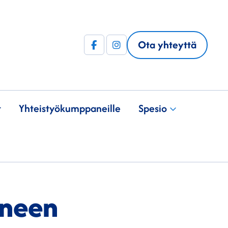
Ota yhteyttä
Facebook
Instagram
(F)
t
Yhteistyö­kumppaneille
Spesio
yneen