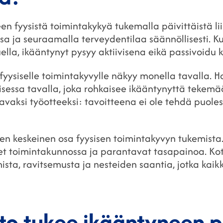
een fyysistä toimintakykyä tukemalla päivittäistä l
sa ja seuraamalla terveydentilaa säännöllisesti. K
uella, ikääntynyt pysyy aktiivisena eikä passivoidu
fyysiselle toimintakyvylle näkyy monella tavalla. H
sessa tavalla, joka rohkaisee ikääntynyttä tekem
tavaksi työotteeksi: tavoitteena ei ole tehdä puole
inen keskeinen osa fyysisen toimintakyvyn tukemista.
et toimintakunnossa ja parantavat tasapainoa. Kot
ista, ravitsemusta ja nesteiden saantia, jotka kaik
ito tukee ikääntyneen p