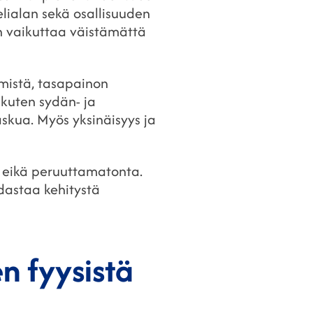
elialan sekä osallisuuden
n vaikuttaa väistämättä
mistä, tasapainon
 kuten sydän- ja
askua. Myös yksinäisyys ja
 eikä peruuttamatonta.
hidastaa kehitystä
n fyysistä