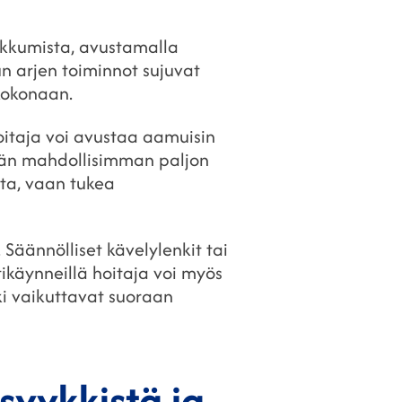
iikkumista, avustamalla
un arjen toiminnot sujuvat
 kokonaan.
oitaja voi avustaa aamuisin
ään mahdollisimman paljon
sta, vaan tukea
 Säännölliset kävelylenkit tai
ikäynneillä hoitaja voi myös
ki vaikuttavat suoraan
syykkistä ja