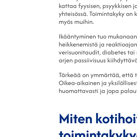
kattaa fyysisen, psyykkisen j
yhteisössä. Toimintakyky on
myös muihin.
Ikääntyminen tuo mukanaan l
heikkenemistä ja reaktioajan
verisuonitaudit, diabetes ta
arjen passiivisuus kiihdyttäv
Tärkeää on ymmärtää, että t
Oikea-aikainen ja yksilöllises
huomattavasti ja jopa palaut
Miten kotihoi
toimintakyky