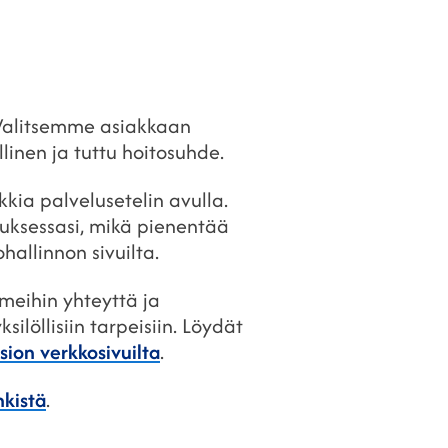
. Valitsemme asiakkaan
linen ja tuttu hoitosuhde.
kia palvelusetelin avulla.
uksessasi, mikä pienentää
hallinnon sivuilta.
 meihin yhteyttä ja
ilöllisiin tarpeisiin. Löydät
sion verkkosivuilta
.
nkistä
.