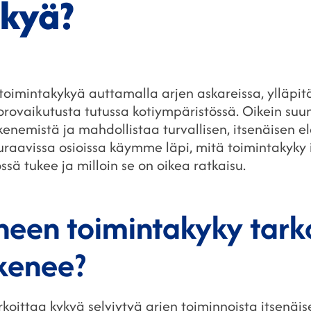
ykyä?
toimintakykyä auttamalla arjen askareissa, ylläpitä
orovaikutusta tutussa kotiympäristössä. Oikein suun
kenemistä ja mahdollistaa turvallisen, itsenäisen
aavissa osioissa käymme läpi, mitä toimintakyky i
ssä tukee ja milloin se on oikea ratkaisu.
neen toimintakyky tarko
kkenee?
oittaa kykyä selviytyä arjen toiminnoista itsenäises