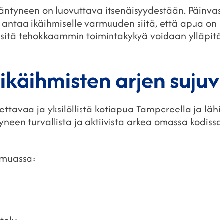
kääntyneen on luovuttava itsenäisyydestään. Päinvast
antaa ikäihmiselle varmuuden siitä, että apua on s
, sitä tehokkaammin toimintakykyä voidaan ylläpit
ikäihmisten arjen suju
ttavaa ja yksilöllistä kotiapua Tampereella ja lä
een turvallista ja aktiivista arkea omassa kodissa,
 muassa:
stely