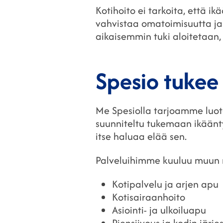
Kotihoito ei tarkoita, että i
vahvistaa omatoimisuutta ja 
aikaisemmin tuki aloitetaan
Spesio tukee 
Me Spesiolla tarjoamme luote
suunniteltu tukemaan ikääntyn
itse haluaa elää sen.
Palveluihimme kuuluu muun
Kotipalvelu ja arjen apu
Kotisairaanhoito
Asiointi- ja ulkoiluapu
Piensiivous ja kodin järje