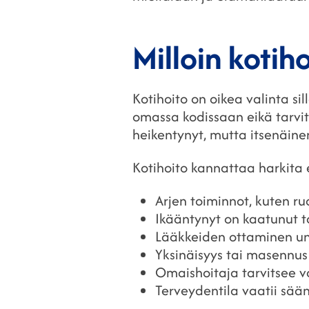
Milloin kotih
Kotihoito on oikea valinta si
omassa kodissaan eikä tarvits
heikentynyt, mutta itsenäine
Kotihoito kannattaa harkita e
Arjen toiminnot, kuten ru
Ikääntynyt on kaatunut t
Lääkkeiden ottaminen un
Yksinäisyys tai masennus
Omaishoitaja tarvitsee v
Terveydentila vaatii sään