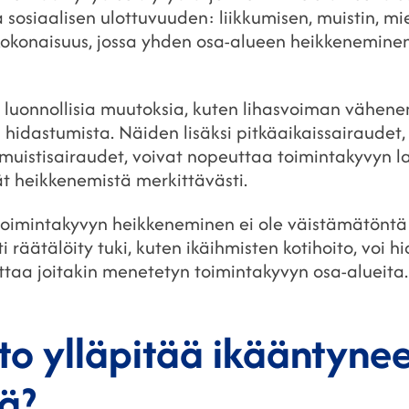
a sosiaalisen ulottuvuuden: liikkumisen, muistin, mi
 kokonaisuus, jossa yhden osa-alueen heikkenemine
uonnollisia muutoksia, kuten lihasvoiman vähene
 hidastumista. Näiden lisäksi pitkäaikaissairaudet,
i muistisairaudet, voivat nopeuttaa toimintakyvyn l
ät heikkenemistä merkittävästi.
oimintakyvyn heikkeneminen ei ole väistämätöntä
ti räätälöity tuki, kuten ikäihmisten kotihoito, voi 
taa joitakin menetetyn toimintakyvyn osa-alueita.
to ylläpitää ikääntynee
ä?