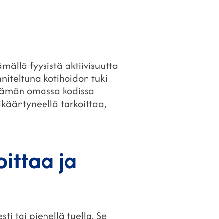
mällä fyysistä aktiivisuutta
niteltuna kotihoidon tuki
 elämän omassa kodissa
kääntyneellä tarkoittaa,
ittaa ja
ti tai pienellä tuella. Se