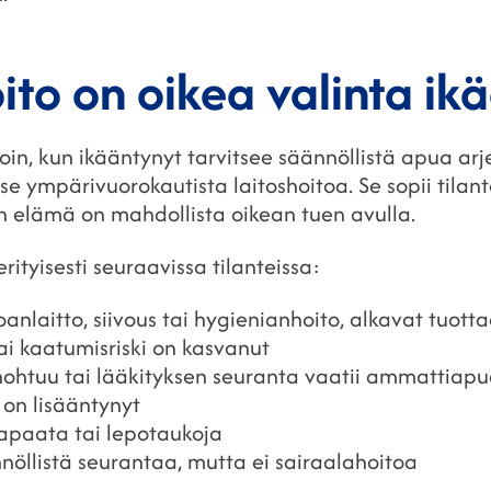
oito on oikea valinta ik
lloin, kun ikääntynyt tarvitsee säännöllistä apua a
e ympärivuorokautista laitoshoitoa. Se sopii tilante
n elämä on mahdollista oikean tuen avulla.
rityisesti seuraavissa tilanteissa:
oanlaitto, siivous tai hygienianhoito, alkavat tuott
ai kaatumisriski on kasvanut
ohtuu tai lääkityksen seuranta vaatii ammattiap
 on lisääntynyt
apaata tai lepotaukoja
nöllistä seurantaa, mutta ei sairaalahoitoa