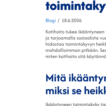
toimintak
Kategoriat
Julkaistu
Blogi
18.6.2026
Kotihoito tukee ikääntyneen 
ja tarjoamalla sosiaalista vu
hidastaa toimintakyvyn heik
mahdollisimman pitkään. Seur
miten kotihoito sitä käytännö
Mitä ikäänty
miksi se hei
Ikääntyneen toimintakyky tark