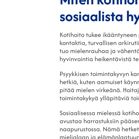
sosiaalista h
Kotihoito tukee ikääntyneen p
kontaktia, turvallisen arkiru
tuo mielenrauhaa ja vähentä
hyvinvointia heikentävistä tek
Psyykkisen toimintakyvyn kann
hetkiä, kuten aamuiset käynni
pitää mielen virkeänä. Hoita
toimintakykyä ylläpitäviä toi
Sosiaalisessa mielessä kotiho
avustaa harrastuksiin pääsemi
naapurustossa. Nämä hetket 
mielialaan ja elämänlaatuun