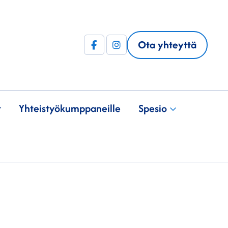
Ota yhteyttä
Facebook
Instagram
(F)
t
Yhteistyö­kumppaneille
Spesio