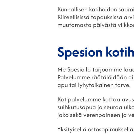
Kunnallisen kotihoidon saami
Kiireellisissä tapauksissa ar
muutamasta päivästä viikko
Spesion koti
Me Spesiolla tarjoamme laa
Palvelumme räätälöidään aina
apu tai lyhytaikainen tarve.
Kotipalvelumme kattaa avusta
suihkutusapua ja seuraa ulk
jako sekä verenpaineen ja ve
Yksityisellä ostosopimuksell