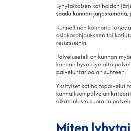
Lyhytaikaisen kotihoidon jär
saada kunnan järjestämänä, pa
Kunnallinen kotihoito tarjoa
asiakasohjaukseen tai kotiut
resursseihin.
Palveluseteli on kunnan myön
kunnan hyväksymältä palvel
palveluntarjoajan suhteen.
Yksityiset kotihoitopalvelut
kunnallisen palvelun kriteerit
aikataulusta suoraan palvel
Miten lyhyta