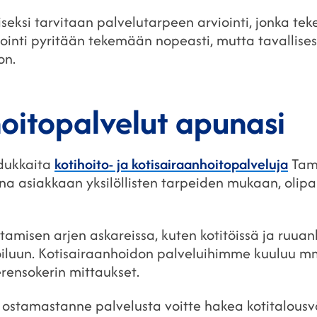
seksi tarvitaan palvelutarpeen arviointi, jonka te
viointi pyritään tekemään nopeasti, mutta tavallises
on.
hoitopalvelut apunasi
dukkaita
kotihoito- ja kotisairaanhoitopalveluja
Tamp
 asiakkaan yksilöllisten tarpeiden mukaan, olipa 
misen arjen askareissa, kuten kotitöissä ja ruuan
oiluun. Kotisairaanhoidon palveluihimme kuuluu m
rensokerin mittaukset.
a ostamastanne palvelusta voitte hakea kotitalous