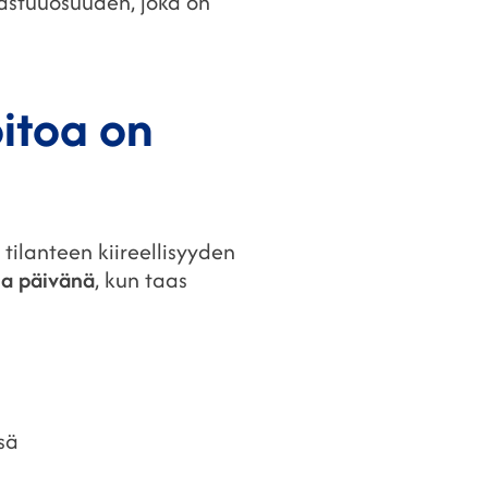
vastuuosuuden, joka on
oitoa on
tilanteen kiireellisyyden
ana päivänä
, kun taas
ssä