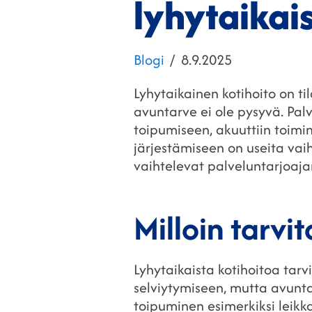
lyhytaikai
Kategoriat
Julkaistu
Blogi
8.9.2025
Lyhytaikainen kotihoito on ti
avuntarve ei ole pysyvä. Palv
toipumiseen, akuuttiin toimi
järjestämiseen on useita vai
vaihtelevat palveluntarjoaj
Milloin tarvi
Lyhytaikaista kotihoitoa tarvi
selviytymiseen, mutta avunta
toipuminen esimerkiksi leikk