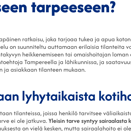
seen tarpeeseen?
lapäinen ratkaisu, joka tarjoaa tukea ja apua kotona
elu on suunniteltu auttamaan erilaisia tilanteita v
ntakyvyn heikkenemiseen tai omaishoitajan loman a
htoehtoja Tampereella ja lähikunnissa, ja saatavu
an ja asiakkaan tilanteen mukaan.
taan lyhytaikaista kotih
taan tilanteissa, joissa henkilö tarvitsee väliaikai
rve ei ole jatkuva.
Yleisin tarve syntyy sairaalasta
auksesta on vielä kesken, mutta sairaalahoito ei o