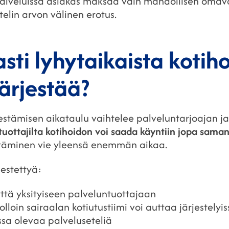
a palveluissa asiakas maksaa vain mahdollisen oma
elin arvon välinen erotus.
ti lyhytaikaista kotih
ärjestää?
estämisen aikataulu vaihtelee palveluntarjoajan ja 
ntuottajilta kotihoidon voi saada käyntiin jopa sam
estäminen vie yleensä enemmän aikaa.
estettyä:
tä yksityiseen palveluntuottajaan
olloin sairaalan kotiutustiimi voi auttaa järjestelyi
sa olevaa palveluseteliä