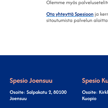
Olemme myös palvelusetelitu
Ota yhteyttä Spesioon
ja ker
sitoutumista palvelun aloit
Spesio Joensuu
Spesio K
Osoite
:
Salpakatu 2, 80100
Osoite
:
Kirk
Joensuu
Kuopio