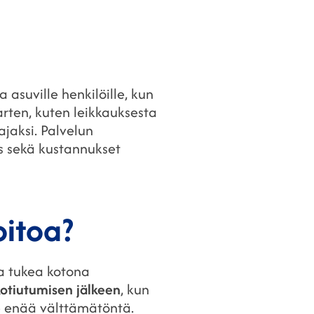
 asuville henkilöille, kun
arten, kuten leikkauksesta
jaksi. Palvelun
us sekä kustannukset
oitoa?
sta tukea kotona
 kotiutumisen jälkeen
, kun
le enää välttämätöntä.