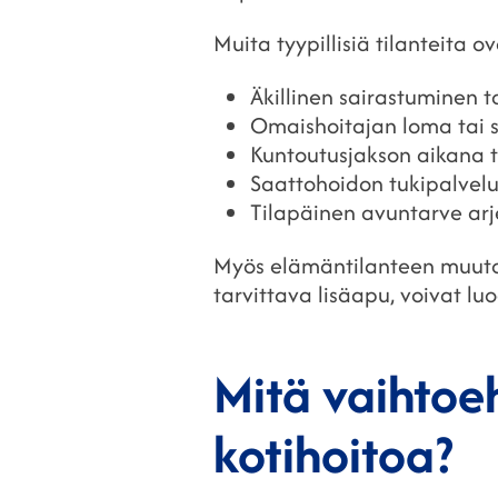
Muita tyypillisiä tilanteita ov
Äkillinen sairastuminen 
Omaishoitajan loma tai 
Kuntoutusjakson aikana ta
Saattohoidon tukipalvelu
Tilapäinen avuntarve arj
Myös elämäntilanteen muutok
tarvittava lisäapu, voivat lu
Mitä vaihtoe
kotihoitoa?