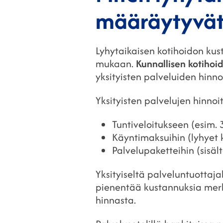
määräytyvät
Lyhytaikaisen kotihoidon kus
mukaan.
Kunnallisen kotihoi
yksityisten palveluiden hinno
Yksityisten palvelujen hinnoi
Tuntiveloitukseen (esim. 
Käyntimaksuihin (lyhyet 
Palvelupaketteihin (sisäl
Yksityiseltä palveluntuottaj
pienentää kustannuksia merki
hinnasta.