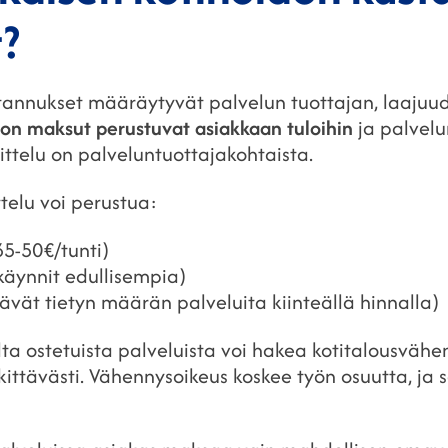
?
tannukset määräytyvät palvelun tuottajan, laajuud
don maksut perustuvat asiakkaan tuloihin
ja palvel
ittelu on palveluntuottajakohtaista.
ttelu voi perustua:
35-50€/tunti)
käynnit edullisempia)
tävät tietyn määrän palveluita kiinteällä hinnalla)
alta ostetuista palveluista voi hakea kotitalousväh
ttävästi. Vähennysoikeus koskee työn osuutta, ja s