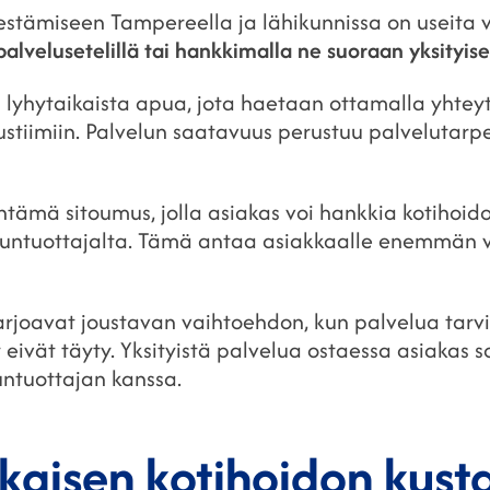
jestämiseen Tampereella ja lähikunnissa on useita 
lvelusetelillä tai hankkimalla ne suoraan yksityise
a lyhytaikaista apua, jota haetaan ottamalla yhte
ustiimiin. Palvelun saatavuus perustuu palvelutarpe
tämä sitoumus, jolla asiakas voi hankkia kotihoid
untuottajalta. Tämä antaa asiakkaalle enemmän 
 tarjoavat joustavan vaihtoehdon, kun palvelua tarv
 eivät täyty. Yksityistä palvelua ostaessa asiakas so
untuottajan kanssa.
ikaisen kotihoidon kus