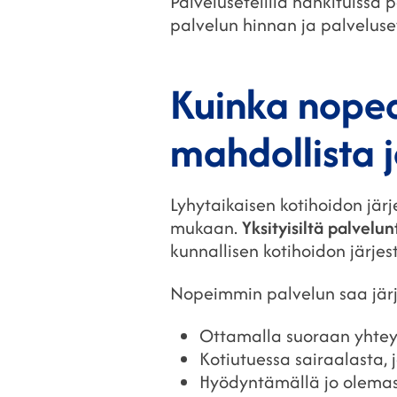
Palvelusetelillä hankituiss
palvelun hinnan ja palveluset
Kuinka nopeas
mahdollista j
Lyhytaikaisen kotihoidon järj
mukaan.
Yksityisiltä palvelu
kunnallisen kotihoidon järj
Nopeimmin palvelun saa järj
Ottamalla suoraan yhteyt
Kotiutuessa sairaalasta, j
Hyödyntämällä jo olemas