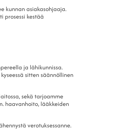
kee kunnan asiakasohjaaja.
ti prosessi kestää
ereella ja lähikunnissa.
kyseessä sitten säännöllinen
laitossa, sekä tarjoamme
m. haavanhoito, lääkkeiden
vähennystä verotuksessanne.