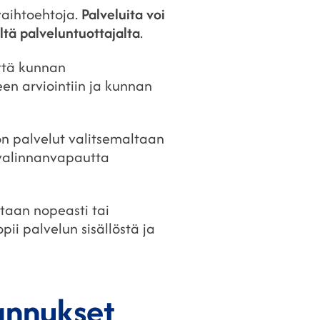
vaihtoehtoja.
Palveluita voi
ltä palveluntuottajalta
.
yttä kunnan
en arviointiin ja kunnan
on palvelut valitsemaltaan
valinnanvapautta
itaan nopeasti tai
pii palvelun sisällöstä ja
tannukset