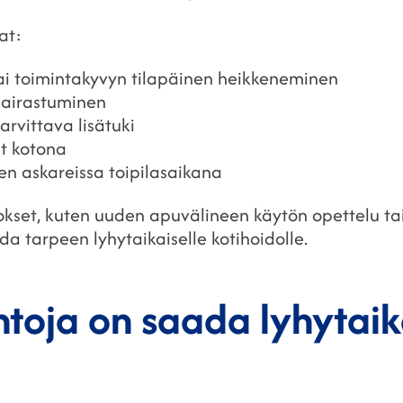
at:
tai toimintakyvyn tilapäinen heikkeneminen
sairastuminen
rvittava lisätuki
t kotona
en askareissa toipilasaikana
set, kuten uuden apuvälineen käytön opettelu ta
oda tarpeen lyhytaikaiselle kotihoidolle.
htoja on saada lyhytaik