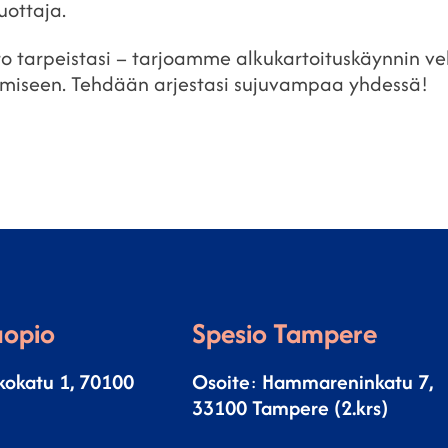
ottaja.
ro tarpeistasi – tarjoamme alkukartoituskäynnin vel
tamiseen. Tehdään arjestasi sujuvampaa yhdessä!
uopio
Spesio Tampere
kokatu 1, 70100
Osoite
:
Hammareninkatu 7,
33100 Tampere (2.krs)