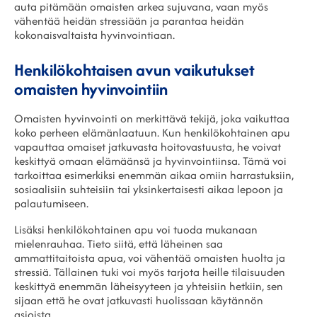
auta pitämään omaisten arkea sujuvana, vaan myös
vähentää heidän stressiään ja parantaa heidän
kokonaisvaltaista hyvinvointiaan.
Henkilökohtaisen avun vaikutukset
omaisten hyvinvointiin
Omaisten hyvinvointi on merkittävä tekijä, joka vaikuttaa
koko perheen elämänlaatuun. Kun henkilökohtainen apu
vapauttaa omaiset jatkuvasta hoitovastuusta, he voivat
keskittyä omaan elämäänsä ja hyvinvointiinsa. Tämä voi
tarkoittaa esimerkiksi enemmän aikaa omiin harrastuksiin,
sosiaalisiin suhteisiin tai yksinkertaisesti aikaa lepoon ja
palautumiseen.
Lisäksi henkilökohtainen apu voi tuoda mukanaan
mielenrauhaa. Tieto siitä, että läheinen saa
ammattitaitoista apua, voi vähentää omaisten huolta ja
stressiä. Tällainen tuki voi myös tarjota heille tilaisuuden
keskittyä enemmän läheisyyteen ja yhteisiin hetkiin, sen
sijaan että he ovat jatkuvasti huolissaan käytännön
asioista.