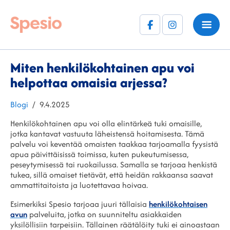
Facebook
Instagram
(F)
Miten henkilökohtainen apu voi
helpottaa omaisia arjessa?
Kategoriat
Julkaistu
Blogi
9.4.2025
Henkilökohtainen apu voi olla elintärkeä tuki omaisille,
jotka kantavat vastuuta läheistensä hoitamisesta. Tämä
palvelu voi keventää omaisten taakkaa tarjoamalla fyysistä
apua päivittäisissä toimissa, kuten pukeutumisessa,
peseytymisessä tai ruokailussa. Samalla se tarjoaa henkistä
tukea, sillä omaiset tietävät, että heidän rakkaansa saavat
ammattitaitoista ja luotettavaa hoivaa.
Esimerkiksi Spesio tarjoaa juuri tällaisia
henkilökohtaisen
avun
palveluita, jotka on suunniteltu asiakkaiden
yksilöllisiin tarpeisiin. Tällainen räätälöity tuki ei ainoastaan