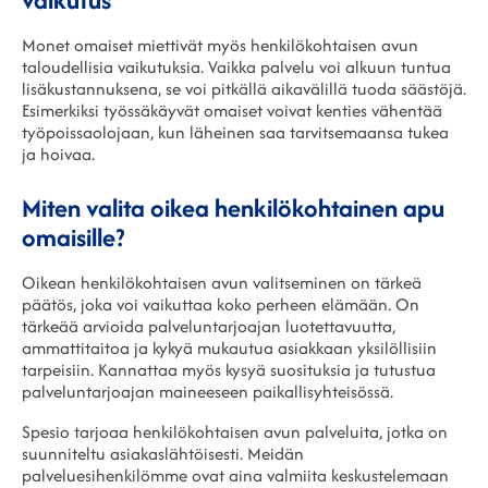
Monet omaiset miettivät myös henkilökohtaisen avun
taloudellisia vaikutuksia. Vaikka palvelu voi alkuun tuntua
lisäkustannuksena, se voi pitkällä aikavälillä tuoda säästöjä.
Esimerkiksi työssäkäyvät omaiset voivat kenties vähentää
työpoissaolojaan, kun läheinen saa tarvitsemaansa tukea
ja hoivaa.
Miten valita oikea henkilökohtainen apu
omaisille?
Oikean henkilökohtaisen avun valitseminen on tärkeä
päätös, joka voi vaikuttaa koko perheen elämään. On
tärkeää arvioida palveluntarjoajan luotettavuutta,
ammattitaitoa ja kykyä mukautua asiakkaan yksilöllisiin
tarpeisiin. Kannattaa myös kysyä suosituksia ja tutustua
palveluntarjoajan maineeseen paikallisyhteisössä.
Spesio tarjoaa henkilökohtaisen avun palveluita, jotka on
suunniteltu asiakaslähtöisesti. Meidän
palveluesihenkilömme ovat aina valmiita keskustelemaan