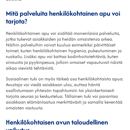
Mitä palveluita henkilökohtainen apu voi
tarjota?
Henkilökohtainen apu voi sisältää monenlaisia palveluita,
jotka tukevat asiakkaiden ja heidän omaistensa arkea.
Näihin palveluihin voivat kuulua esimerkiksi päivittäiset
toimet, kuten henkilökohtainen hygienia, pukeutuminen ja
ruokailu. Lisäksi apu voi kattaa kodinhoitotehtäviä, kuten
siivousta ja pyykinpesua, jolloin omaiset vapautuvat näistä
aikaa vievistä tehtävistä.
Sosiaalinen tuki on myös tärkeä osa henkilökohtaista apua.
Avustaja voi viedä asiakkaan ulos, auttaa häntä
osallistumaan yhteisön tapahtumiin tai yksinkertaisesti
tarjota seuraa ja keskustelua. Tällainen tuki voi parantaa
asiakkaan elämänlaatua merkittävästi ja samalla keventää
omaisten vastuuta.
Henkilökohtaisen avun taloudellinen
vaikutus