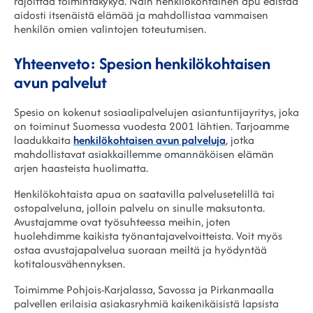
rajoittaa toimintakykyä. Näin henkilökohtainen apu edistää
aidosti itsenäistä elämää ja mahdollistaa vammaisen
henkilön omien valintojen toteutumisen.
Yhteenveto: Spesion henkilökohtaisen
avun palvelut
Spesio on kokenut sosiaalipalvelujen asiantuntijayritys, joka
on toiminut Suomessa vuodesta 2001 lähtien. Tarjoamme
laadukkaita
henkilökohtaisen avun palveluja
, jotka
mahdollistavat asiakkaillemme omannäköisen elämän
arjen haasteista huolimatta.
Henkilökohtaista apua on saatavilla palvelusetelillä tai
ostopalveluna, jolloin palvelu on sinulle maksutonta.
Avustajamme ovat työsuhteessa meihin, joten
huolehdimme kaikista työnantajavelvoitteista. Voit myös
ostaa avustajapalvelua suoraan meiltä ja hyödyntää
kotitalousvähennyksen.
Toimimme Pohjois-Karjalassa, Savossa ja Pirkanmaalla
palvellen erilaisia asiakasryhmiä kaikenikäisistä lapsista