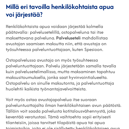
Millä eri tavoilla henkilökohtaista apua
voi järjestää?
Henkilökohtaista apua voidaan järjestää kolmella
päätavalla: palvelusetelillä, ostopalveluna tai itse
maksettavana palveluna.
Palveluseteli
mahdollistaa
avustajan saamisen maksutta niin, että avustaja on
työsuhteessa palveluntuottajaan, kuten Spesioon.
Ostopalvelussa avustaja on myös työsuhteessa
palveluntuottajaan. Palvelu järjestetään samalla tavalla
kuin palvelusetelimallissa, mutta maksaminen tapahtuu
maksusitoumuksella, jonka saat hyvinvointialueelta.
Ostopalvelu on sinulle maksutonta, ja palveluntuottaja
huolehtii kaikista työnantajavelvoitteista.
Voit myös ostaa avustajapalvelua itse suoraan
palveluntuottajalta ilman henkilökohtaisen avun päätöstä.
Tällöin voit saada palvelusta kotitalousvähennystä, joka
keventää verotustasi. Tämä vaihtoehto sopii erityisesti
tilanteisiin, joissa tarvitset tilapäistä apua tai apua
toimintoihin, joita ei ole sisällytetty henkilökohtaisen avun