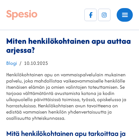
Facebook
Instagram
(F)
Miten henkilökohtainen apu auttaa
arjessa?
Kategoriat
Julkaistu
Blogi
10.10.2025
Henkilökohtainen apu on vammaispalvelulain mukainen
palvelu, joka mahdollistaa vaikeavammaiselle henkilölle
itsenäisen elämän ja omien valintojen toteuttamisen. Se
tarjoaa välttämätöntä avustamista kotona ja kodin
ulkopuolella päivittäisissä toimissa, työssä, opiskelussa ja
harrastuksissa. Henkilökohtaisen avun tavoitteena on
edistää vammaisen henkilön yhdenvertaisuutta ja
osallisuutta yhteiskunnassa.
Mitä henkilökohtainen apu tarkoittaa ja