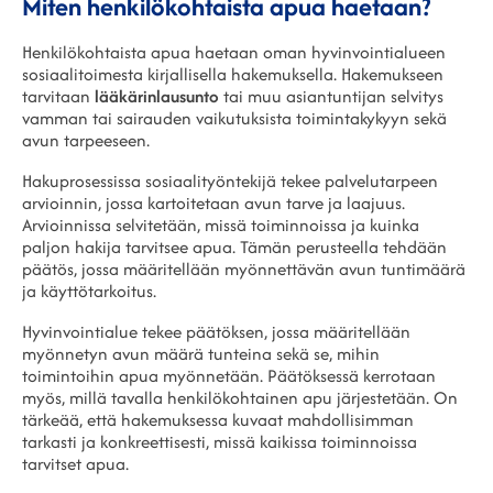
Miten henkilökohtaista apua haetaan?
Henkilökohtaista apua haetaan oman hyvinvointialueen
sosiaalitoimesta kirjallisella hakemuksella. Hakemukseen
tarvitaan
lääkärinlausunto
tai muu asiantuntijan selvitys
vamman tai sairauden vaikutuksista toimintakykyyn sekä
avun tarpeeseen.
Hakuprosessissa sosiaalityöntekijä tekee palvelutarpeen
arvioinnin, jossa kartoitetaan avun tarve ja laajuus.
Arvioinnissa selvitetään, missä toiminnoissa ja kuinka
paljon hakija tarvitsee apua. Tämän perusteella tehdään
päätös, jossa määritellään myönnettävän avun tuntimäärä
ja käyttötarkoitus.
Hyvinvointialue tekee päätöksen, jossa määritellään
myönnetyn avun määrä tunteina sekä se, mihin
toimintoihin apua myönnetään. Päätöksessä kerrotaan
myös, millä tavalla henkilökohtainen apu järjestetään. On
tärkeää, että hakemuksessa kuvaat mahdollisimman
tarkasti ja konkreettisesti, missä kaikissa toiminnoissa
tarvitset apua.