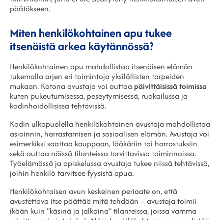
päätökseen.
Miten henkilökohtainen apu tukee
itsenäistä arkea käytännössä?
Henkilökohtainen apu mahdollistaa itsenäisen elämän
tukemalla arjen eri toimintoja yksilöllisten tarpeiden
mukaan. Kotona avustaja voi auttaa
päivittäisissä toimissa
kuten pukeutumisessa, peseytymisessä, ruokailussa ja
kodinhoidollisissa tehtävissä.
Kodin ulkopuolella henkilökohtainen avustaja mahdollistaa
asioinnin, harrastamisen ja sosiaalisen elämän. Avustaja voi
esimerkiksi saattaa kauppaan, lääkäriin tai harrastuksiin
sekä auttaa näissä tilanteissa tarvittavissa toiminnoissa.
Työelämässä ja opiskelussa avustaja tukee niissä tehtävissä,
joihin henkilö tarvitsee fyysistä apua.
Henkilökohtaisen avun keskeinen periaate on, että
avustettava itse päättää mitä tehdään – avustaja toimii
ikään kuin ”käsinä ja jalkoina” tilanteissa, joissa vamma