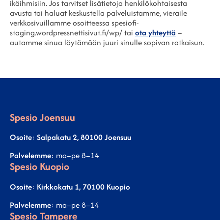
ikäihmisiin. Jos tarvitset lisätietoja henkilökohtaisesta
avusta tai haluat keskustella palveluistamme, vieraile
verkkosivuillamme osoitteessa spesiofi-
staging.wordpressnettisivut.fi/wp/ tai
ota yhteyttä
–
autamme sinua löytämään juuri sinulle sopivan ratkaisun.
Spesio Joensuu
Osoite
:
Salpakatu 2, 80100 Joensuu
Palvelemme
: ma–pe 8–14
Spesio Kuopio
Osoite
:
Kirkkokatu 1, 70100 Kuopio
Palvelemme
: ma–pe 8–14
Spesio Tampere