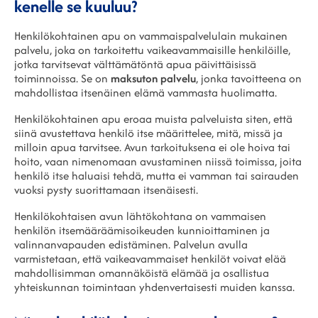
kenelle se kuuluu?
Henkilökohtainen apu on vammaispalvelulain mukainen
palvelu, joka on tarkoitettu vaikeavammaisille henkilöille,
jotka tarvitsevat välttämätöntä apua päivittäisissä
toiminnoissa. Se on
maksuton palvelu
, jonka tavoitteena on
mahdollistaa itsenäinen elämä vammasta huolimatta.
Henkilökohtainen apu eroaa muista palveluista siten, että
siinä avustettava henkilö itse määrittelee, mitä, missä ja
milloin apua tarvitsee. Avun tarkoituksena ei ole hoiva tai
hoito, vaan nimenomaan avustaminen niissä toimissa, joita
henkilö itse haluaisi tehdä, mutta ei vamman tai sairauden
vuoksi pysty suorittamaan itsenäisesti.
Henkilökohtaisen avun lähtökohtana on vammaisen
henkilön itsemääräämisoikeuden kunnioittaminen ja
valinnanvapauden edistäminen. Palvelun avulla
varmistetaan, että vaikeavammaiset henkilöt voivat elää
mahdollisimman omannäköistä elämää ja osallistua
yhteiskunnan toimintaan yhdenvertaisesti muiden kanssa.