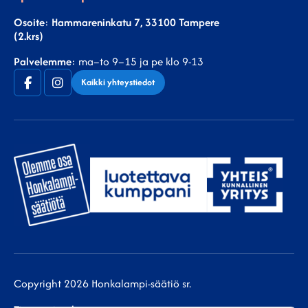
Osoite
:
Hammareninkatu 7, 33100 Tampere
(2.krs)
Palvelemme
: ma–to 9–15 ja pe klo 9-13
Facebook
Instagram
Kaikki yhteystiedot
(F)
Copyright 2026 Honkalampi-säätiö sr.