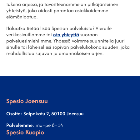
tukena arjessa, ja tavoitteenamme on pitkäjänteinen
yhteistyö, joka aidosti parantaa asiakkaidemme
elämänlaatua.
Haluatko tietää lisää Spesion palveluista? Vieraile
verkkosivuillamme tai
ota yhteyttä
suoraan
palveluesimiehiimme. Yhdessä voimme suunnitella juuri
sinulle tai läheisellesi sopivan palvelukokonaisuuden, joka
mahdollistaa sujuvan ja omannäköisen arjen.
Spesio Joensuu
Osoite
:
Salpakatu 2, 80100 Joensuu
Palvelemme
: ma–pe 8–14
Spesio Kuopio