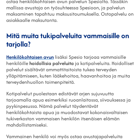
ostaa henkilökohtaisen avun palvelun Spesiolta. Tässäkin
mallissa avustaja on työsuhteessa Spesioon, ja palvelun
maksaminen tapahtuu maksusitoumuksella. Ostopalvelu on
asiakkaalle maksutonta.
Mitä muita tukipalveluita vammaisille on
tarjolla?
Henkilökohtaisen avun
lisäksi Spesio tarjoaa vammaisille
henkilöille
hoidollisia palveluita
ja kotipalveluita. Hoidolliset
palvelut sisältävät ammattitaitoista tukea terveyden
ylläpitämiseen, kuten lääkehoitoa, haavanhoitoa ja muita
terveydenhuollon toimenpiteitä.
Kotipalvelut puolestaan edistävät arjen sujuvuutta
tarjoamalla apua esimerkiksi ruoanlaitossa, siivouksessa ja
pyykinpesussa. Nämä palvelut täydentävät
henkilökohtaista apua ja muodostavat kokonaisvaltaisen
tukiverkoston vammaisen henkilön itsenäisen elämän
mahdollistamiseksi.
Vammainen henkilö voi myös ostaa avustajapalveluita