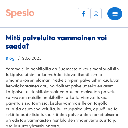
Facebook
Instagram
(F)
Mitä palveluita vammainen voi
saada?
Kategoriat
Julkaistu
Blogi
20.6.2025
Vammaisilla henkilöillä on Suomessa oikeus monipuolisiin
tukipalveluihin, jotka mahdollistavat itsenäisen ja
omannäköisen elämän. Keskeisimpiin palveluihin kuuluvat
henkilökohtainen apu
, hoidolliset palvelut sekä erilaiset
kotipalvelut. Henkilökohtainen apu on maksuton palvelu
vaikeavammaisille henkilöille, jotka tarvitsevat tukea
päivittäisissä toimissa. Lisäksi vammaisille on tarjolla
erilaisia asumispalveluita, kuljetuspalveluita, apuvälineitä
sekä taloudellisia tukia. Näiden palveluiden tarkoituksena
on edistää vammaisten henkilöiden yhdenvertaisuutta ja
osallisuutta yhteiskunnassa.