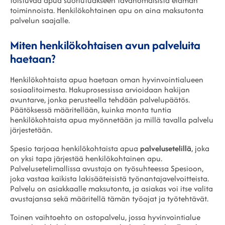
toistuvaa apua suoriutuakseen tavanomaisista elämän
toiminnoista. Henkilökohtainen apu on aina maksutonta
palvelun saajalle.
Miten henkilökohtaisen avun palveluita
haetaan?
Henkilökohtaista apua haetaan oman hyvinvointialueen
sosiaalitoimesta. Hakuprosessissa arvioidaan hakijan
avuntarve, jonka perusteella tehdään palvelupäätös.
Päätöksessä määritellään, kuinka monta tuntia
henkilökohtaista apua myönnetään ja millä tavalla palvelu
järjestetään.
Spesio tarjoaa henkilökohtaista apua
palvelusetelillä
, joka
on yksi tapa järjestää henkilökohtainen apu.
Palvelusetelimallissa avustaja on työsuhteessa Spesioon,
joka vastaa kaikista lakisääteisistä työnantajavelvoitteista.
Palvelu on asiakkaalle maksutonta, ja asiakas voi itse valita
avustajansa sekä määritellä tämän työajat ja työtehtävät.
Toinen vaihtoehto on ostopalvelu, jossa hyvinvointialue