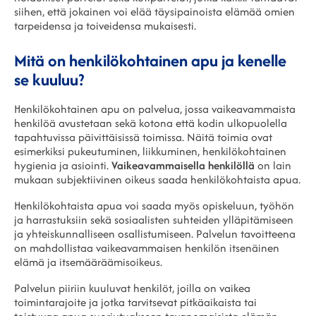
siihen, että jokainen voi elää täysipainoista elämää omien
tarpeidensa ja toiveidensa mukaisesti.
Mitä on henkilökohtainen apu ja kenelle
se kuuluu?
Henkilökohtainen apu on palvelua, jossa vaikeavammaista
henkilöä avustetaan sekä kotona että kodin ulkopuolella
tapahtuvissa päivittäisissä toimissa. Näitä toimia ovat
esimerkiksi pukeutuminen, liikkuminen, henkilökohtainen
hygienia ja asiointi.
Vaikeavammaisella henkilöllä
on lain
mukaan subjektiivinen oikeus saada henkilökohtaista apua.
Henkilökohtaista apua voi saada myös opiskeluun, työhön
ja harrastuksiin sekä sosiaalisten suhteiden ylläpitämiseen
ja yhteiskunnalliseen osallistumiseen. Palvelun tavoitteena
on mahdollistaa vaikeavammaisen henkilön itsenäinen
elämä ja itsemääräämisoikeus.
Palvelun piiriin kuuluvat henkilöt, joilla on vaikea
toimintarajoite ja jotka tarvitsevat pitkäaikaista tai