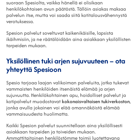
suoraan Spesiolta, vaikka hänellä ei olisikaan
henkilökohtaisen avun päätöstä. Tällöin asiakas maksaa
palvelun itse, mutta voi saada siitä kotitalousvähennystä
verotuksessa.
Spesion palvelut soveltuvat kaikenikäisille, lapsista
ikäihmisiin, ja ne räätälöidään aina asiakkaan yksilöllisten
tarpeiden mukaan.
Yksilöllinen tuki arjen sujuvuuteen – ota
yhteyttä Spesioon
Spesio tarjoaa laajan valikoiman palveluita, jotka tukevat
vammaisten henkilöiden itsenäistä elämää ja arjen
sujuvuutta. Henkilökohtainen apu, hoidolliset palvelut ja
kotipalvelut muodostavat
kokonaisvaltaisen tukiverkoston
,
jonka avulla jokainen voi elää omannäköistä elämää
vammaisuudesta huolimatta.
Kaikki Spesion palvelut suunnitellaan aina yksilöllisesti
asiakkaan tarpeiden ja toiveiden mukaan.
Ammattitaitoinen henkilöstömme toimii luotettavana