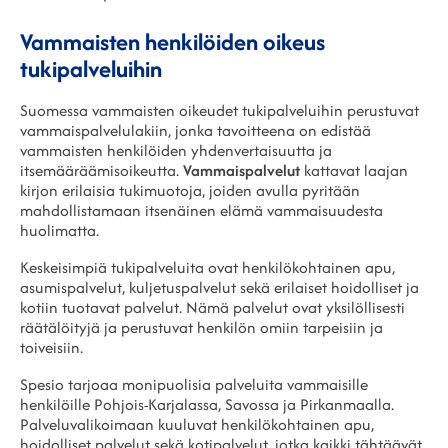
Vammaisten henkilöiden oikeus
tukipalveluihin
Suomessa vammaisten oikeudet tukipalveluihin perustuvat
vammaispalvelulakiin, jonka tavoitteena on edistää
vammaisten henkilöiden yhdenvertaisuutta ja
itsemääräämisoikeutta.
Vammaispalvelut
kattavat laajan
kirjon erilaisia tukimuotoja, joiden avulla pyritään
mahdollistamaan itsenäinen elämä vammaisuudesta
huolimatta.
Keskeisimpiä tukipalveluita ovat henkilökohtainen apu,
asumispalvelut, kuljetuspalvelut sekä erilaiset hoidolliset ja
kotiin tuotavat palvelut. Nämä palvelut ovat yksilöllisesti
räätälöityjä ja perustuvat henkilön omiin tarpeisiin ja
toiveisiin.
Spesio tarjoaa monipuolisia palveluita vammaisille
henkilöille Pohjois-Karjalassa, Savossa ja Pirkanmaalla.
Palveluvalikoimaan kuuluvat henkilökohtainen apu,
hoidolliset palvelut sekä kotipalvelut, jotka kaikki tähtäävät