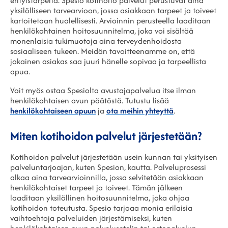
erityistarpeita. Spesio kotihoito palvelut perustuvat aina
yksilölliseen tarvearvioon, jossa asiakkaan tarpeet ja toiveet
kartoitetaan huolellisesti. Arvioinnin perusteella laaditaan
henkilökohtainen hoitosuunnitelma, joka voi sisältää
monenlaisia tukimuotoja aina terveydenhoidosta
sosiaaliseen tukeen. Meidän tavoitteenamme on, että
jokainen asiakas saa juuri hänelle sopivaa ja tarpeellista
apua.
Voit myös ostaa Spesiolta avustajapalvelua itse ilman
henkilökohtaisen avun päätöstä. Tutustu lisää
henkilökohtaiseen apuun
ja
ota meihin yhteyttä
.
Miten kotihoidon palvelut järjestetään?
Kotihoidon palvelut järjestetään usein kunnan tai yksityisen
palveluntarjoajan, kuten Spesion, kautta. Palveluprosessi
alkaa aina tarvearvioinnilla, jossa selvitetään asiakkaan
henkilökohtaiset tarpeet ja toiveet. Tämän jälkeen
laaditaan yksilöllinen hoitosuunnitelma, joka ohjaa
kotihoidon toteutusta. Spesio tarjoaa monia erilaisia
vaihtoehtoja palveluiden järjestämiseksi, kuten