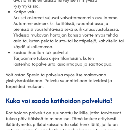
avustamme erilaisissa terveyteen liittyvissä
kysymyksissä.
Kotipalvelu
Arkiset askareet sujuvat vaivattomammin avullamme.
Autamme esimerkiksi kotitöissä, ruoanlaitossa ja
pienissä siivoustehtävissä sekä suihkutusavustuksessa.
Yhdessä mukavan hoitajan kanssa voitte myös tehdä
asioita, kuten pelata lauta- tai korttipelejä, kahvitella tai
käydä ulkoilemassa.
Sosiaalihuollon tukipalvelut
Tarjoamme tukea arjen tilanteisiin, kuten
lastenhoitopalveluita, asiointiapua ja saattoapua.
Voit ostaa Spesiolta palvelua myös itse maksavana
yksityisasiakkaana. Palvelu suunnitellaan toiveidesi ja
tarpeidesi mukaan.
Kuka voi saada kotihoidon palveluita?
Kotihoidon palvelut on suunnattu kaikille, jotka tarvitsevat
tukea päivittäisissä toiminnoissa. Tämä koskee erityisesti
ikääntyneitä, pitkäaikaissairaita sekä henkilöitä, joilla on