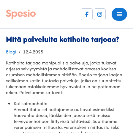
Facebook
Instagram
(F)
Mitä palveluita kotihoito tarjoaa?
Kategoriat
Julkaistu
Blogi
12.4.2025
Kotihoito tarjoaa monipuolisia palveluja, jotka tukevat
arjessa selviytymistä ja mahdollistavat omassa kodissa
asumisen mahdollisimman pitkään. Spesio tarjoaa laajan
valikoiman kotiin tuotavia palveluja, jotka on suunniteltu
tukemaan asiakkaidemme hyvinvointia ja helpottamaan
arkea. Palvelumme kattavat:
Kotisairaanhoito
Ammattitaitoiset hoitajamme auttavat esimerkiksi
haavanhoidossa, lääkkeiden jaossa sekä muissa
terveydenhoitoon liittyvissä tehtävissä. Suoritamme
verenpaineen mittausta, verensokerin mittausta sekä