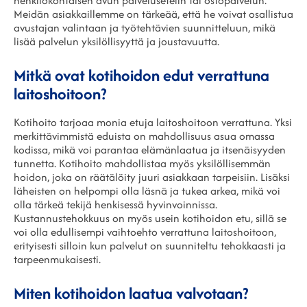
henkilökohtaisen avun palvelusetelin tai ostopalvelun.
Meidän asiakkaillemme on tärkeää, että he voivat osallistua
avustajan valintaan ja työtehtävien suunnitteluun, mikä
lisää palvelun yksilöllisyyttä ja joustavuutta.
Mitkä ovat kotihoidon edut verrattuna
laitoshoitoon?
Kotihoito tarjoaa monia etuja laitoshoitoon verrattuna. Yksi
merkittävimmistä eduista on mahdollisuus asua omassa
kodissa, mikä voi parantaa elämänlaatua ja itsenäisyyden
tunnetta. Kotihoito mahdollistaa myös yksilöllisemmän
hoidon, joka on räätälöity juuri asiakkaan tarpeisiin. Lisäksi
läheisten on helpompi olla läsnä ja tukea arkea, mikä voi
olla tärkeä tekijä henkisessä hyvinvoinnissa.
Kustannustehokkuus on myös usein kotihoidon etu, sillä se
voi olla edullisempi vaihtoehto verrattuna laitoshoitoon,
erityisesti silloin kun palvelut on suunniteltu tehokkaasti ja
tarpeenmukaisesti.
Miten kotihoidon laatua valvotaan?