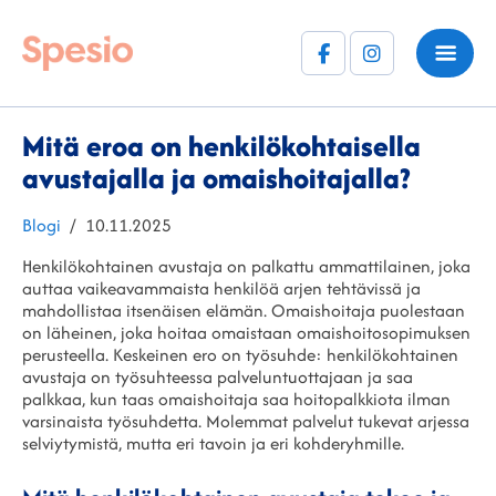
Facebook
Instagram
(F)
Mitä eroa on henkilökohtaisella
avustajalla ja omaishoitajalla?
Kategoriat
Julkaistu
Blogi
10.11.2025
Henkilökohtainen avustaja on palkattu ammattilainen, joka
auttaa vaikeavammaista henkilöä arjen tehtävissä ja
mahdollistaa itsenäisen elämän. Omaishoitaja puolestaan
on läheinen, joka hoitaa omaistaan omaishoitosopimuksen
perusteella. Keskeinen ero on työsuhde: henkilökohtainen
avustaja on työsuhteessa palveluntuottajaan ja saa
palkkaa, kun taas omaishoitaja saa hoitopalkkiota ilman
varsinaista työsuhdetta. Molemmat palvelut tukevat arjessa
selviytymistä, mutta eri tavoin ja eri kohderyhmille.