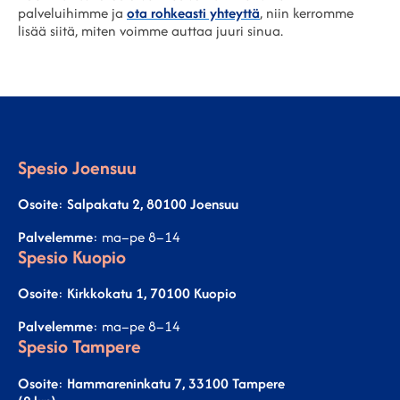
palveluihimme ja
ota rohkeasti yhteyttä
, niin kerromme
lisää siitä, miten voimme auttaa juuri sinua.
Spesio Joensuu
Osoite
:
Salpakatu 2, 80100 Joensuu
Palvelemme
: ma–pe 8–14
Spesio Kuopio
Osoite
:
Kirkkokatu 1, 70100 Kuopio
Palvelemme
: ma–pe 8–14
Spesio Tampere
Osoite
:
Hammareninkatu 7, 33100 Tampere