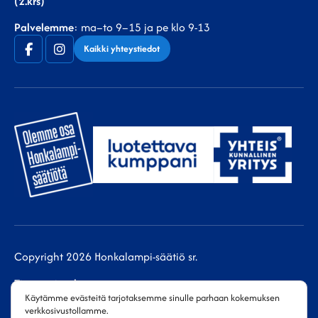
(2.krs)
Palvelemme
: ma–to 9–15 ja pe klo 9-13
Facebook
Instagram
Kaikki yhteystiedot
(F)
Copyright 2026 Honkalampi-säätiö sr.
Tietosuojaseloste
Saavutettavuusseloste
Käytämme evästeitä tarjotaksemme sinulle parhaan kokemuksen
verkkosivustollamme.
Omavalvontasuunnitelmat