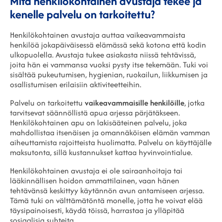
Mitä henkilökohtainen avustaja tekee ja
kenelle palvelu on tarkoitettu?
Henkilökohtainen avustaja auttaa vaikeavammaista
henkilöä jokapäiväisessä elämässä sekä kotona että kodin
ulkopuolella. Avustaja tukee asiakasta niissä tehtävissä,
joita hän ei vammansa vuoksi pysty itse tekemään. Tuki voi
sisältää pukeutumisen, hygienian, ruokailun, liikkumisen ja
osallistumisen erilaisiin aktiviteetteihin.
Palvelu on tarkoitettu
vaikeavammaisille henkilöille
, jotka
tarvitsevat säännöllistä apua arjessa pärjätäkseen.
Henkilökohtainen apu on lakisääteinen palvelu, joka
mahdollistaa itsenäisen ja omannäköisen elämän vamman
aiheuttamista rajoitteista huolimatta. Palvelu on käyttäjälle
maksutonta, sillä kustannukset kattaa hyvinvointialue.
Henkilökohtainen avustaja ei ole sairaanhoitaja tai
lääkinnällisen hoidon ammattilainen, vaan hänen
tehtävänsä keskittyy käytännön avun antamiseen arjessa.
Tämä tuki on välttämätöntä monelle, jotta he voivat elää
täysipainoisesti, käydä töissä, harrastaa ja ylläpitää
sosiaalisia suhteita.