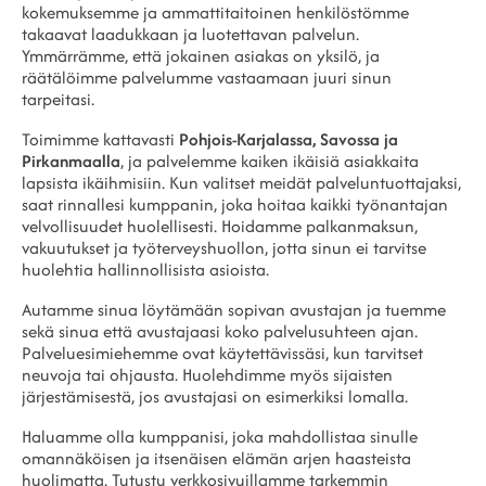
kokemuksemme ja ammattitaitoinen henkilöstömme
takaavat laadukkaan ja luotettavan palvelun.
Ymmärrämme, että jokainen asiakas on yksilö, ja
räätälöimme palvelumme vastaamaan juuri sinun
tarpeitasi.
Toimimme kattavasti
Pohjois-Karjalassa, Savossa ja
Pirkanmaalla
, ja palvelemme kaiken ikäisiä asiakkaita
lapsista ikäihmisiin. Kun valitset meidät palveluntuottajaksi,
saat rinnallesi kumppanin, joka hoitaa kaikki työnantajan
velvollisuudet huolellisesti. Hoidamme palkanmaksun,
vakuutukset ja työterveyshuollon, jotta sinun ei tarvitse
huolehtia hallinnollisista asioista.
Autamme sinua löytämään sopivan avustajan ja tuemme
sekä sinua että avustajaasi koko palvelusuhteen ajan.
Palveluesimiehemme ovat käytettävissäsi, kun tarvitset
neuvoja tai ohjausta. Huolehdimme myös sijaisten
järjestämisestä, jos avustajasi on esimerkiksi lomalla.
Haluamme olla kumppanisi, joka mahdollistaa sinulle
omannäköisen ja itsenäisen elämän arjen haasteista
huolimatta. Tutustu verkkosivuillamme tarkemmin