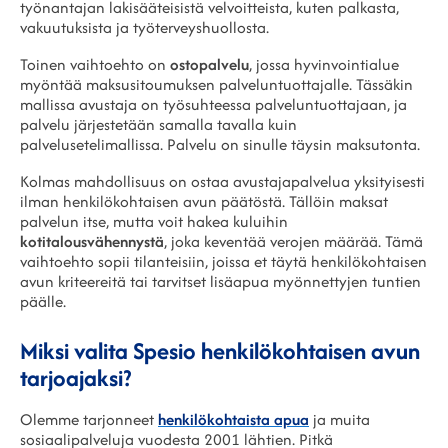
työnantajan lakisääteisistä velvoitteista, kuten palkasta,
vakuutuksista ja työterveyshuollosta.
Toinen vaihtoehto on
ostopalvelu
, jossa hyvinvointialue
myöntää maksusitoumuksen palveluntuottajalle. Tässäkin
mallissa avustaja on työsuhteessa palveluntuottajaan, ja
palvelu järjestetään samalla tavalla kuin
palvelusetelimallissa. Palvelu on sinulle täysin maksutonta.
Kolmas mahdollisuus on ostaa avustajapalvelua yksityisesti
ilman henkilökohtaisen avun päätöstä. Tällöin maksat
palvelun itse, mutta voit hakea kuluihin
kotitalousvähennystä
, joka keventää verojen määrää. Tämä
vaihtoehto sopii tilanteisiin, joissa et täytä henkilökohtaisen
avun kriteereitä tai tarvitset lisäapua myönnettyjen tuntien
päälle.
Miksi valita Spesio henkilökohtaisen avun
tarjoajaksi?
Olemme tarjonneet
henkilökohtaista apua
ja muita
sosiaalipalveluja vuodesta 2001 lähtien. Pitkä