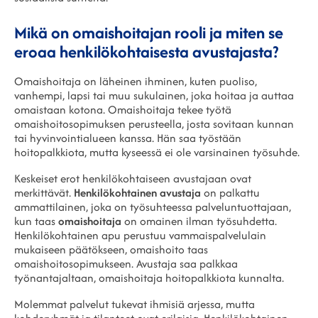
Mikä on omaishoitajan rooli ja miten se
eroaa henkilökohtaisesta avustajasta?
Omaishoitaja on läheinen ihminen, kuten puoliso,
vanhempi, lapsi tai muu sukulainen, joka hoitaa ja auttaa
omaistaan kotona. Omaishoitaja tekee työtä
omaishoitosopimuksen perusteella, josta sovitaan kunnan
tai hyvinvointialueen kanssa. Hän saa työstään
hoitopalkkiota, mutta kyseessä ei ole varsinainen työsuhde.
Keskeiset erot henkilökohtaiseen avustajaan ovat
merkittävät.
Henkilökohtainen avustaja
on palkattu
ammattilainen, joka on työsuhteessa palveluntuottajaan,
kun taas
omaishoitaja
on omainen ilman työsuhdetta.
Henkilökohtainen apu perustuu vammaispalvelulain
mukaiseen päätökseen, omaishoito taas
omaishoitosopimukseen. Avustaja saa palkkaa
työnantajaltaan, omaishoitaja hoitopalkkiota kunnalta.
Molemmat palvelut tukevat ihmisiä arjessa, mutta