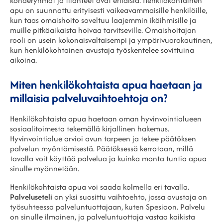
kohderyhmät ja tilanteet ovat erilaisia. Henkilökohtainen
apu on suunnattu erityisesti vaikeavammaisille henkilöille,
kun taas omaishoito soveltuu laajemmin ikäihmisille ja
muille pitkäaikaista hoivaa tarvitseville. Omaishoitajan
rooli on usein kokonaisvaltaisempi ja ympärivuorokautinen,
kun henkilökohtainen avustaja työskentelee sovittuina
aikoina.
Miten henkilökohtaista apua haetaan ja
millaisia palveluvaihtoehtoja on?
Henkilökohtaista apua haetaan oman hyvinvointialueen
sosiaalitoimesta tekemällä kirjallinen hakemus.
Hyvinvointialue arvioi avun tarpeen ja tekee päätöksen
palvelun myöntämisestä. Päätöksessä kerrotaan, millä
tavalla voit käyttää palvelua ja kuinka monta tuntia apua
sinulle myönnetään.
Henkilökohtaista apua voi saada kolmella eri tavalla.
Palveluseteli
on yksi suosittu vaihtoehto, jossa avustaja on
työsuhteessa palveluntuottajaan, kuten Spesioon. Palvelu
on sinulle ilmainen, ja palveluntuottaja vastaa kaikista