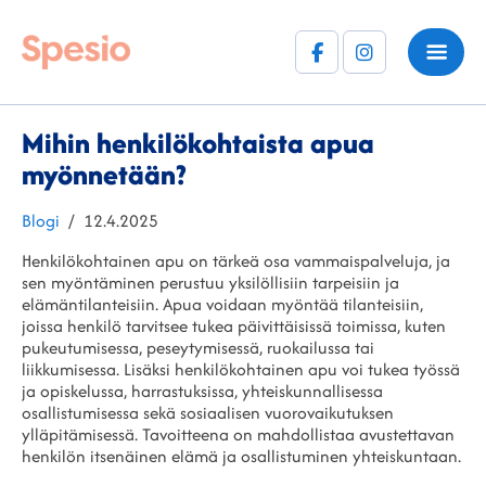
Facebook
Instagram
(F)
Mihin henkilökohtaista apua
myönnetään?
Kategoriat
Julkaistu
Blogi
12.4.2025
Henkilökohtainen apu on tärkeä osa vammaispalveluja, ja
sen myöntäminen perustuu yksilöllisiin tarpeisiin ja
elämäntilanteisiin. Apua voidaan myöntää tilanteisiin,
joissa henkilö tarvitsee tukea päivittäisissä toimissa, kuten
pukeutumisessa, peseytymisessä, ruokailussa tai
liikkumisessa. Lisäksi henkilökohtainen apu voi tukea työssä
ja opiskelussa, harrastuksissa, yhteiskunnallisessa
osallistumisessa sekä sosiaalisen vuorovaikutuksen
ylläpitämisessä. Tavoitteena on mahdollistaa avustettavan
henkilön itsenäinen elämä ja osallistuminen yhteiskuntaan.