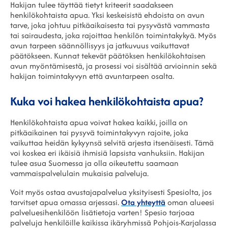
Hakijan tulee täyttää tietyt kriteerit saadakseen
henkilökohtaista apua. Yksi keskeisistä ehdoista on avun
tarve, joka johtuu pitkäaikaisesta tai pysyvästä vammasta
tai sairaudesta, joka rajoittaa henkilön toimintakykyä. Myös
avun tarpeen säännöllisyys ja jatkuvuus vaikuttavat
päätökseen. Kunnat tekevät päätöksen henkilökohtaisen
avun myöntämisestä, ja prosessi voi sisältää arvioinnin sekä
hakijan toimintakyvyn että avuntarpeen osalta.
Kuka voi hakea henkilökohtaista apua?
Henkilökohtaista apua voivat hakea kaikki, joilla on
pitkäaikainen tai pysyvä toimintakyvyn rajoite, joka
vaikuttaa heidän kykyynsä selvitä arjesta itsenäisesti. Tämä
voi koskea eri ikäisiä ihmisiä lapsista vanhuksiin. Hakijan
tulee asua Suomessa ja olla oikeutettu saamaan
vammaispalvelulain mukaisia palveluja.
Voit myös ostaa avustajapalvelua yksityisesti Spesiolta, jos
tarvitset apua omassa arjessasi.
Ota yhteyttä
oman alueesi
palveluesihenkilöön lisätietoja varten! Spesio tarjoaa
palveluja henkilöille kaikissa ikäryhmissä Pohjois-Karjalassa