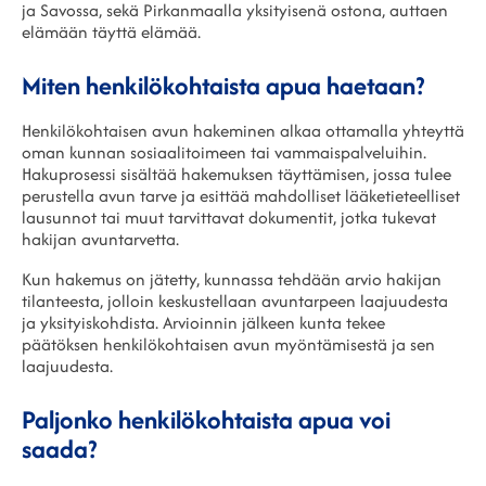
ja Savossa, sekä Pirkanmaalla yksityisenä ostona, auttaen
elämään täyttä elämää.
Miten henkilökohtaista apua haetaan?
Henkilökohtaisen avun hakeminen alkaa ottamalla yhteyttä
oman kunnan sosiaalitoimeen tai vammaispalveluihin.
Hakuprosessi sisältää hakemuksen täyttämisen, jossa tulee
perustella avun tarve ja esittää mahdolliset lääketieteelliset
lausunnot tai muut tarvittavat dokumentit, jotka tukevat
hakijan avuntarvetta.
Kun hakemus on jätetty, kunnassa tehdään arvio hakijan
tilanteesta, jolloin keskustellaan avuntarpeen laajuudesta
ja yksityiskohdista. Arvioinnin jälkeen kunta tekee
päätöksen henkilökohtaisen avun myöntämisestä ja sen
laajuudesta.
Paljonko henkilökohtaista apua voi
saada?