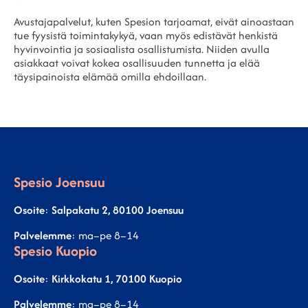
Avustajapalvelut, kuten Spesion tarjoamat, eivät ainoastaan
tue fyysistä toimintakykyä, vaan myös edistävät henkistä
hyvinvointia ja sosiaalista osallistumista. Niiden avulla
asiakkaat voivat kokea osallisuuden tunnetta ja elää
täysipainoista elämää omilla ehdoillaan.
Spesio Joensuu
Osoite
:
Salpakatu 2, 80100 Joensuu
Palvelemme
: ma–pe 8–14
Spesio Kuopio
Osoite
:
Kirkkokatu 1, 70100 Kuopio
Palvelemme
: ma–pe 8–14