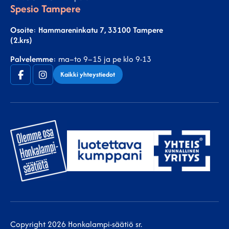
Spesio Tampere
Osoite
:
Hammareninkatu 7, 33100 Tampere
(2.krs)
Palvelemme
: ma–to 9–15 ja pe klo 9-13
Facebook
Instagram
Kaikki yhteystiedot
(F)
Copyright 2026 Honkalampi-säätiö sr.