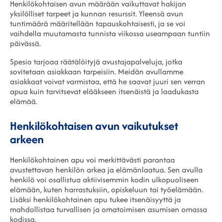
Henkilökohtaisen avun määrään vaikuttavat hakijan
yksilölliset tarpeet ja kunnan resurssit. Yleensä avun
tuntimäärä määritellään tapauskohtaisesti, ja se voi
vaihdella muutamasta tunnista viikossa useampaan tuntiin
päivässä.
Spesio tarjoaa räätälöityjä avustajapalveluja, jotka
sovitetaan asiakkaan tarpeisiin. Meidän avullamme
asiakkaat voivat varmistaa, että he saavat juuri sen verran
apua kuin tarvitsevat elääkseen itsenäistä ja laadukasta
elämää.
Henkilökohtaisen avun vaikutukset
arkeen
Henkilökohtainen apu voi merkittävästi parantaa
avustettavan henkilön arkea ja elämänlaatua. Sen avulla
henkilö voi osallistua aktiivisemmin kodin ulkopuoliseen
elämään, kuten harrastuksiin, opiskeluun tai työelämään.
Lisäksi henkilökohtainen apu tukee itsenäisyyttä ja
mahdollistaa turvallisen ja omatoimisen asumisen omassa
kodissa.